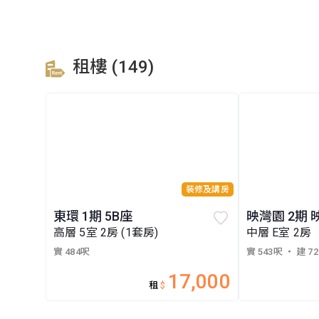
租樓 (149)
裝修及講房
東環 1期 5B座
映灣園 2期 
高層 5室 2房 (1套房)
中層 E室 2房
實 484呎
實 543呎
・ 建 7
17,000
租
$