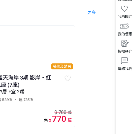
更多
我的關注
我的優惠
按揭轉介
裝修及講房
聯絡我們
藍天海岸 3期 影岸‧紅
A座 (7座)
中層 F室 2房
 539呎
・ 建 735呎
$
788
萬
770
萬
售
$