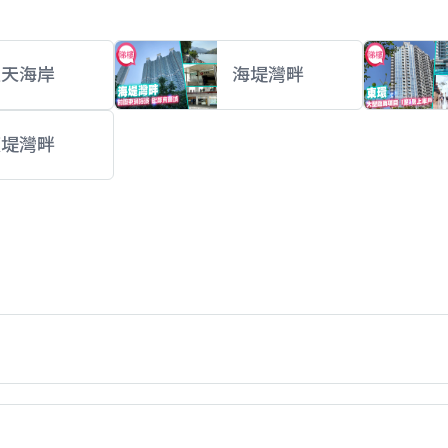
藍天海岸
海堤灣畔
東堤灣畔