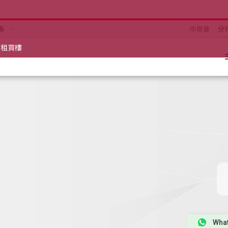
多
中原薈
分
租買樓
Wha