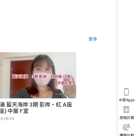
更多
中原Apps
涌 藍天海岸 3期 影岸‧紅 A座
7座) 中層 F室
按揭計算
6-08-04
樓盤比較