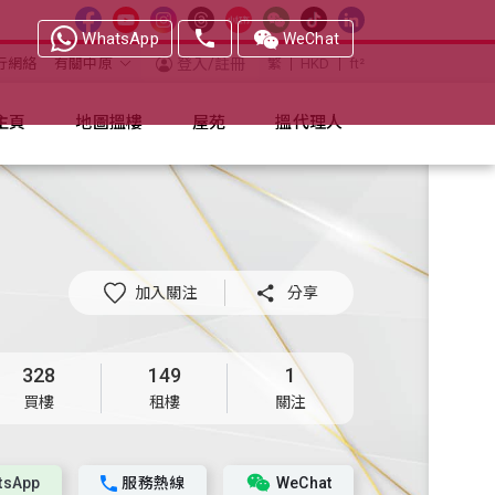
WhatsApp
WeChat
行網絡
有關中原
登入/註冊
繁
HKD
ft²
主頁
地圖搵樓
屋苑
搵代理人
加入關注

分享
328
149
1
買樓
租樓
關注
tsApp
服務熱線
WeChat