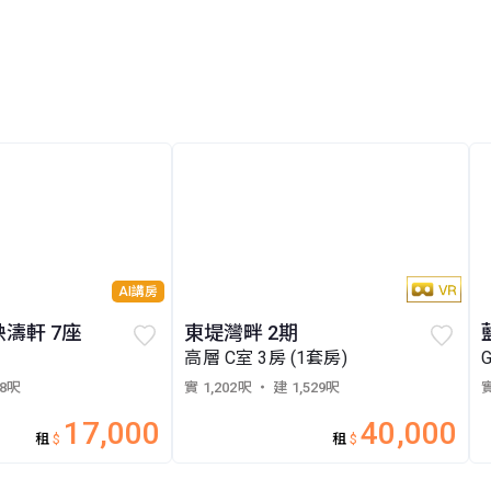
AI講房
映濤軒 7座
東堤灣畔 2期
高層 C室 3房 (1套房)
28呎
實 1,202呎
・ 建 1,529呎
實
17,000
40,000
租
$
租
$