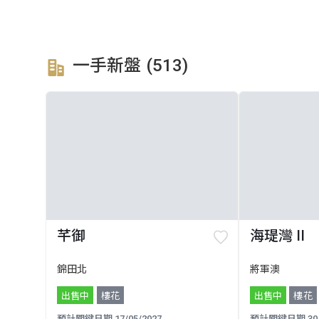
一手新盤 (513)
芊御
海瑅灣 II
錦田北
將軍澳
出售中
樓花
出售中
樓花
預計關鍵日期 17/05/2027
預計關鍵日期 30/0