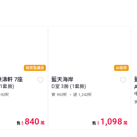
裝修及講房
AI裝修
映濤軒 7座
藍天海岸
(1套房)
D室 3房 (1套房)
192呎
實 992呎
・ 建 1,242呎
實
840
1,098
萬
萬
售
$
售
$