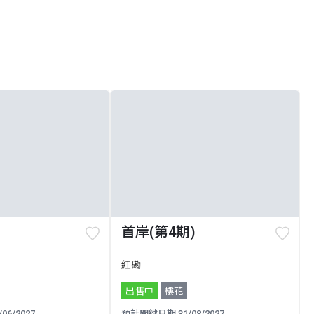
首岸(第4期)
紅磡
出售中
樓花
6/2027
預計關鍵日期 31/08/2027