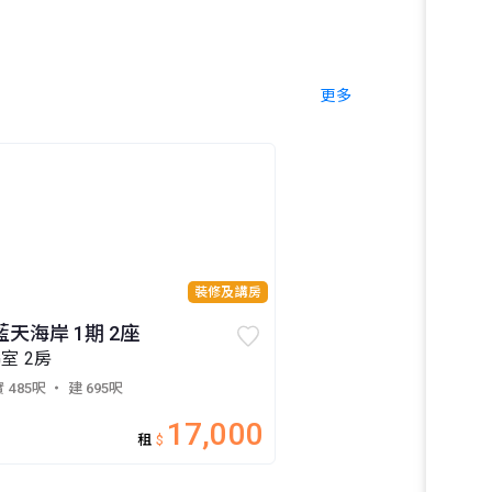
更多
裝修及講房
藍天海岸 1期 2座
G室 2房
 485呎
・ 建 695呎
17,000
租
$