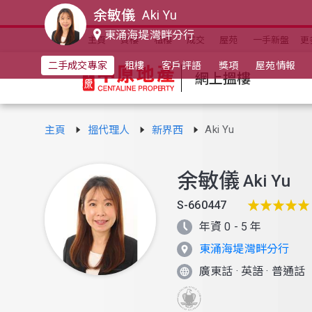
余敏儀
Aki Yu
東涌海堤灣畔分行
主頁
買樓
租樓
成交
屋苑
一手新盤
更
二手成交專家
租樓
客戶評語
獎項
屋苑情報
網上搵樓
Aki Yu
主頁
搵代理人
新界西
余敏儀
Aki Yu
S-660447
年資 0 - 5 年
東涌海堤灣畔分行
廣東話
·
英語
·
普通話