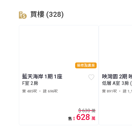
買樓 (328)
裝修及講房
藍天海岸 1期 1座
映灣園 2期 
F室 2房
低層 A室 3房 
實 485呎
・ 建 696呎
實 891呎
・ 建 1,
$
630
萬
628
萬
售
$