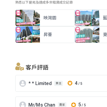
熟悉以下屋苑及達成多宗租賃成交記錄
映灣園
昇薈
客戶評語
4
* * Limited
/ 5
業主
5
Mr/Ms Chan
/ 5
賣家