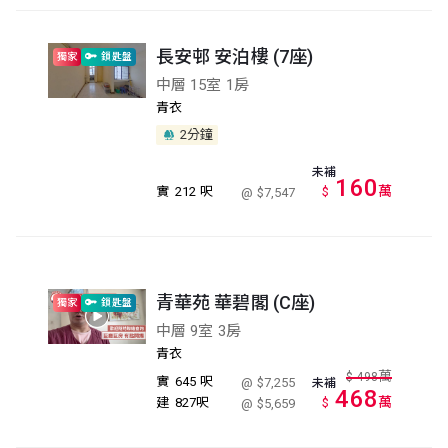
長安邨 安泊樓 (7座)
獨家
鎖匙盤
中層 15室 1房
青衣
2分鐘
未補
160
萬
實
212 呎
$
@ $7,547
青華苑 華碧閣 (C座)
獨家
鎖匙盤
中層 9室 3房
青衣
萬
$
498
實
645 呎
@ $7,255
未補
468
萬
建
827呎
$
@ $5,659