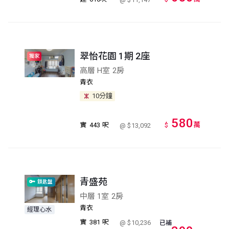
翠怡花園 1期 2座
獨家
高層 H室 2房
青衣
10分鐘
580
萬
實
443 呎
$
@ $13,092
青盛苑
鎖匙盤
中層 1室 2房
青衣
經理心水
實
381 呎
@ $10,236
已補