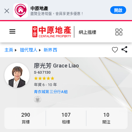
中原地產
開啟
×
盡覽全港筍盤，會員享更多優惠！
網上搵樓

主頁
搵代理人
新界西
廖光芳
Grace Liao
S-637130
年資 6 - 10 年
青衣城第三分行A組
290
107
10
買樓
租樓
關注