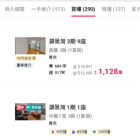
個人總覽
一手推介 (513)
買樓 (290)
租樓 (107)
客戶
灝景灣 3期 9座
高層 3房 (1套房)
青衣
快閃激筍價
董事推介
實
684 呎
@ $16,491
1,128
萬
建
917呎
$
@ $12,300
灝景灣 1期 1座
獨家
鎖匙盤
中層 F室 4房 (1套房)
青衣
9分鐘
8分鐘
10分鐘