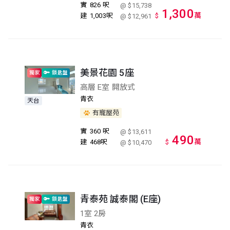
實
826 呎
@ $15,738
1,300
萬
建
1,003呎
$
@ $12,961
美景花園 5座
獨家
鎖匙盤
高層 E室 開放式
青衣
天台
有寵屋苑
實
360 呎
@ $13,611
490
萬
建
468呎
$
@ $10,470
青泰苑 誠泰閣 (E座)
獨家
鎖匙盤
1室 2房
青衣