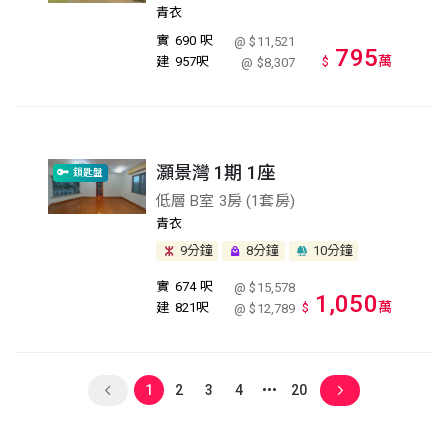
青衣
實
690 呎
@ $11,521
795
萬
建
957呎
$
@ $8,307
灝景灣 1期 1座
鎖匙盤
低層 B室 3房 (1套房)
青衣
9分鐘
8分鐘
10分鐘
實
674 呎
@ $15,578
1,050
萬
建
821呎
$
@ $12,789
1
2
3
4
20