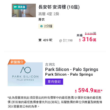
長安邨 安清樓 (10座)
鎖匙盤
高層 4室 2房
青衣
2分鐘
萬
$
320
未補
316
萬
實
439 呎
$
@ $7,198
古洞北
Park Silicon - Palo Springs
Park Silicon - Palo Springs
意向登記
594.9
萬
起
*
$
*此為發展商就此項目發出的所有價單中的最低售價/計算折扣後的最低售
價 (折扣後的最低售價會優先列出(如有)), 有關售價的單位供應量及銷售情
況以發展商公佈的為準。