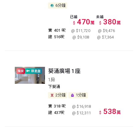
6分鐘
已補
未補
470
380
萬
萬
$
$
實
401 呎
@ $11,720
@ $9,476
建
516呎
@ $9,108
@ $7,364
葵涌廣場 1座
獨家
鎖匙盤
1房
下葵涌
2分鐘
1分鐘
實
318 呎
@ $16,918
538
萬
建
437呎
$
@ $12,311