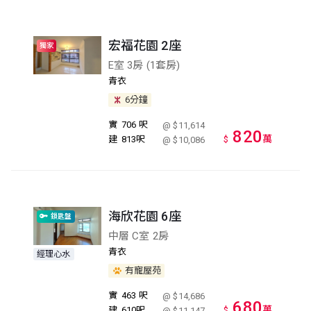
宏福花園 2座
獨家
E室 3房 (1套房)
青衣
6分鐘
實
706 呎
@ $11,614
820
萬
建
813呎
$
@ $10,086
海欣花園 6座
鎖匙盤
中層 C室 2房
青衣
經理心水
有寵屋苑
實
463 呎
@ $14,686
680
萬
建
610呎
$
@ $11,147