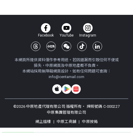
Facebook
YouTube
Instagram
本網頁所提供資料僅作參考用途。若因錯漏而引致任何不便或
損失，中原網頁及中原地產概不負責。
本網站採用無障礙網頁設計，如有任何問題可查詢：
info@centamail.com
©
2026
中原地產代理有限公司 版權所有・
牌照號碼 C-000227
中原集團管理有限公司
網上搵樓
|
中原工商舖
|
中原按揭
使用條款
私隱政策聲明