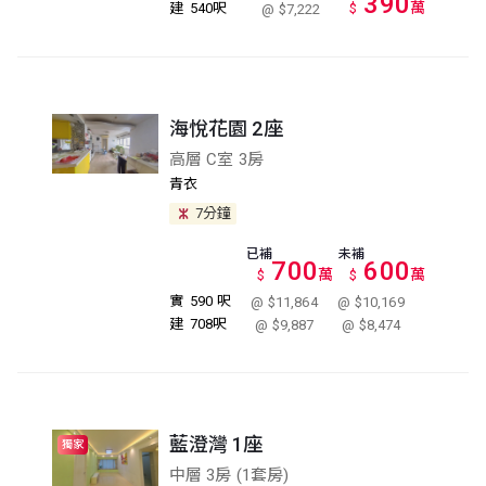
390
萬
建
540呎
$
@ $7,222
海悅花園 2座
高層 C室 3房
青衣
7分鐘
已補
未補
700
600
萬
萬
$
$
實
590 呎
@ $11,864
@ $10,169
建
708呎
@ $9,887
@ $8,474
藍澄灣 1座
獨家
中層 3房 (1套房)