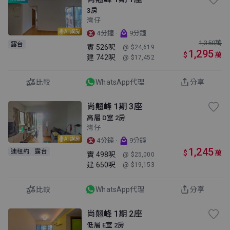
3房
灣仔
AI講房
·
4分鐘
9分鐘
1,350
萬
露台
實
526呎
@ $24,619
1,295
$
萬
建
742呎
@ $17,452
比較
WhatsApp代理
分享
尚翹峰 1期 3座
高層 D室 2房
灣仔
AI講房
·
4分鐘
9分鐘
1,245
連租約
露台
$
萬
實
498呎
@ $25,000
建
650呎
@ $19,153
比較
WhatsApp代理
分享
尚翹峰 1期 2座
低層 E室 2房