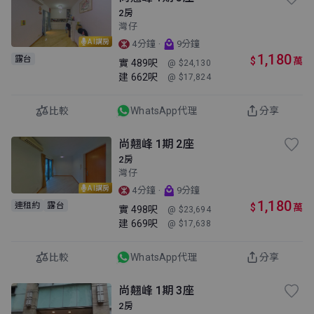
2房
灣仔
AI講房
·
4分鐘
9分鐘
1,180
露台
$
萬
實
489呎
@ $24,130
建
662呎
@ $17,824
比較
WhatsApp代理
分享
尚翹峰 1期 2座
2房
灣仔
AI講房
·
4分鐘
9分鐘
1,180
連租約
露台
$
萬
實
498呎
@ $23,694
建
669呎
@ $17,638
比較
WhatsApp代理
分享
尚翹峰 1期 3座
2房