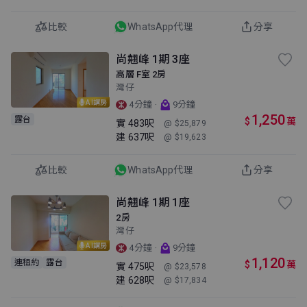
比較
WhatsApp代理
分享
尚翹峰 1期 3座
高層 F室 2房
灣仔
AI講房
·
4分鐘
9分鐘
1,250
露台
$
萬
實
483呎
@ $25,879
建
637呎
@ $19,623
比較
WhatsApp代理
分享
尚翹峰 1期 1座
2房
灣仔
AI講房
·
4分鐘
9分鐘
1,120
連租約
露台
$
萬
實
475呎
@ $23,578
建
628呎
@ $17,834