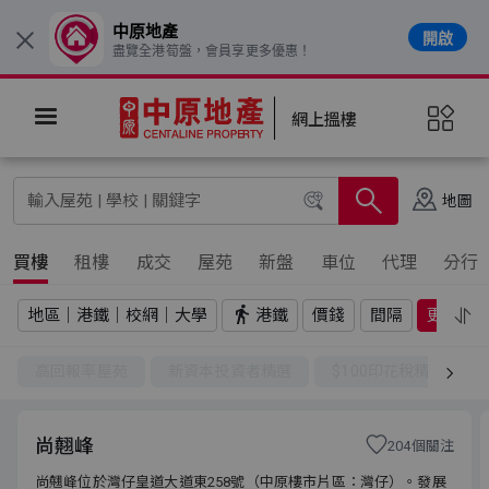
中原地產
開啟
×
盡覽全港筍盤，會員享更多優惠！
網上搵樓
地圖
買樓
租樓
成交
屋苑
新盤
車位
代理
分行
地區｜港鐵｜校網｜大學
港鐵
價錢
間隔
更多
高回報率屋苑
新資本投資者精選
$100印花稅精選
尚翹峰
204個關注
尚翹峰位於灣仔皇道大道東258號（中原樓市片區：灣仔）。發展
尚翹峰位於灣仔皇道大道東258號（中原樓市片區：灣仔）。發展