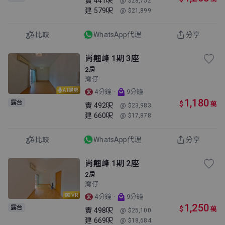
實
441呎
@ $28,752
建
579呎
@ $21,899
比較
WhatsApp代理
分享
尚翹峰 1期 3座
2房
灣仔
AI講房
·
4分鐘
9分鐘
1,180
露台
$
萬
實
492呎
@ $23,983
建
660呎
@ $17,878
比較
WhatsApp代理
分享
尚翹峰 1期 2座
2房
灣仔
VR
·
4分鐘
9分鐘
1,250
露台
$
萬
實
498呎
@ $25,100
建
669呎
@ $18,684