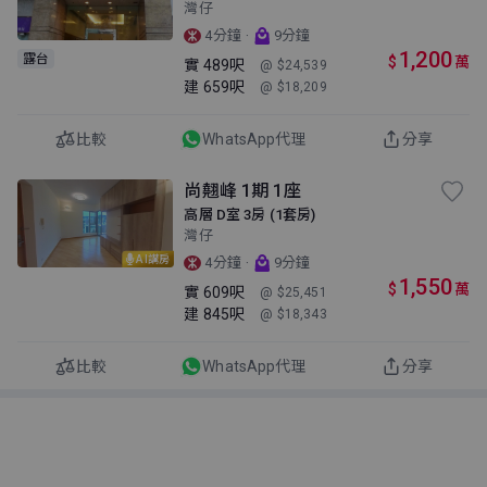
灣仔
·
4分鐘
9分鐘
1,200
露台
$
萬
實
489呎
@ $24,539
建
659呎
@ $18,209
比較
WhatsApp代理
分享
尚翹峰 1期 1座
高層 D室 3房 (1套房)
灣仔
AI講房
·
4分鐘
9分鐘
1,550
$
萬
實
609呎
@ $25,451
建
845呎
@ $18,343
比較
WhatsApp代理
分享