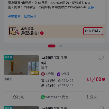
商為華置/市建局。入伙日期由12/2006開始。尚翹峰共有3座，提
商為華置/市建局。入伙日期由12/2006開始。尚翹峰共有3
供652個單位。尚翹峰的實用面積由433呎至659呎。尚翹峰交通便
座，提供652個單位。尚翹峰的實用面積由433呎至659呎。尚
更多
利，鄰近港鐵灣仔站。小學校網為12。中學校網為灣仔區。
翹峰交通便利，鄰近港鐵灣仔站。小學校網為12。中學校網
為灣仔區。
中原估價
歷史成交
全新功能
篩選戶型
戶型搵樓!
i
尚翹峰 1期 1座
鎖匙盤
3房
灣仔
VR
·
4分鐘
9分鐘
1,400
露台
$
萬
實
529呎
@ $26,465
建
742呎
@ $18,867
比較
WhatsApp代理
分享
尚翹峰 1期 1座
鎖匙盤