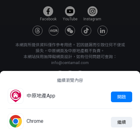
Facebook
YouTube
Instagram
本網頁所提供資料僅作參考用途。若因錯漏而引致任何不便或
損失，中原網頁及中原地產概不負責。
本網站採用無障礙網頁設計，如有任何問題可查詢：
info@centamail.com
繼續瀏覽內容
©
2026
中原地產代理有限公司 版權所有・
牌照號碼 C-000227
中原地產App
開啟
中原集團管理有限公司
網上搵樓
|
中原工商舖
|
中原按揭
使用條款
私隱政策聲明
Chrome
繼續
大圖模式