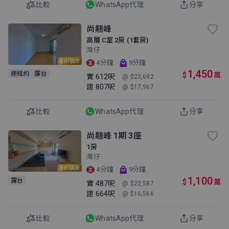
比較
WhatsApp代理
分享
尚翹峰
高層 C室 2房 (1套房)
灣仔
AI裝修
·
4分鐘
9分鐘
1,450
連租約
露台
$
萬
實
612呎
@ $23,692
建
807呎
@ $17,967
比較
WhatsApp代理
分享
尚翹峰 1期 3座
1房
灣仔
AI講房
·
4分鐘
9分鐘
1,100
露台
$
萬
實
487呎
@ $22,587
建
664呎
@ $16,566
比較
WhatsApp代理
分享