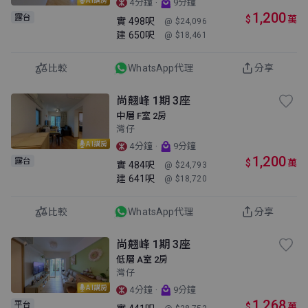
·
4分鐘
9分鐘
1,200
露台
$
萬
實
498呎
@ $24,096
建
650呎
@ $18,461
比較
WhatsApp代理
分享
尚翹峰 1期 3座
中層 F室 2房
灣仔
AI講房
·
4分鐘
9分鐘
1,200
露台
$
萬
實
484呎
@ $24,793
建
641呎
@ $18,720
比較
WhatsApp代理
分享
尚翹峰 1期 3座
低層 A室 2房
灣仔
AI講房
·
4分鐘
9分鐘
1,268
平台
$
萬