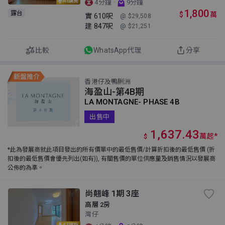
AI講房
·
4分鐘
9分鐘
1,800
露台
$
萬
實
610呎
@ $29,508
建
847呎
@ $21,251
比較
WhatsApp代理
分享
香港仔及鴨脷洲
海盈山-第4B期
LA MONTAGNE- PHASE 4B
出售中
1,637.43
萬
起
*
$
*此為發展商就此項目發出的所有價單中的最低售價/計算折扣後的最低售價 (折
扣後的最低售價會優先列出(如有)), 有關售價的單位供應量及銷售情況以發展商
公佈的為準。
尚翹峰 1期 3座
高層 2房
灣仔
AI講房