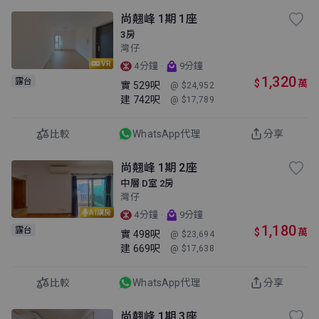
尚翹峰 1期 1座
3房
灣仔
VR
·
4分鐘
9分鐘
1,320
露台
$
萬
實
529呎
@ $24,952
建
742呎
@ $17,789
比較
WhatsApp代理
分享
尚翹峰 1期 2座
中層 D室 2房
灣仔
AI講房
·
4分鐘
9分鐘
1,180
露台
$
萬
實
498呎
@ $23,694
建
669呎
@ $17,638
比較
WhatsApp代理
分享
尚翹峰 1期 3座