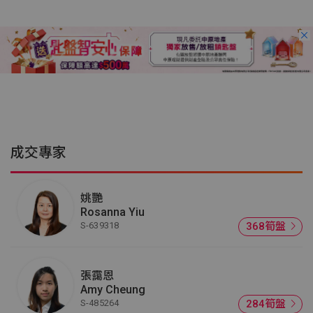
成交專家
姚艷
Rosanna Yiu
S-639318
368筍盤
張靄恩
Amy Cheung
S-485264
284筍盤