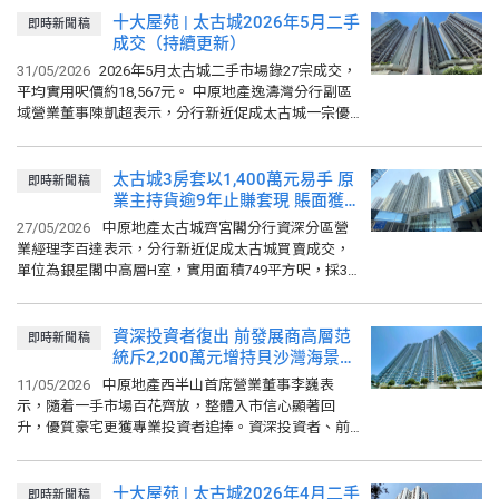
十大屋苑 | 太古城2026年5月二手
即時新聞稿
成交（持續更新）
31/05/2026
2026年5月太古城二手市場錄27宗成交，
平均實用呎價約18,567元。 中原地產逸濤灣分行副區
域營業董事陳凱超表示，分行新近促成太古城一宗優
質買賣成交，單位為雅蓮閣高層F室，實用面積897平
方呎，採...
太古城3房套以1,400萬元易手 原
即時新聞稿
業主持貨逾9年止賺套現 賬面獲
利87萬元
27/05/2026
中原地產太古城齊宮閣分行資深分區營
業經理李百達表示，分行新近促成太古城買賣成交，
單位為銀星閣中高層H室，實用面積749平方呎，採3
房1套間隔，向西北，望市景。單位早前以1,450萬元
放售，現...
資深投資者復出 前發展商高層范
即時新聞稿
統斥2,200萬元增持貝沙灣海景戶
去年10月曾入市跑馬地樂陶苑
11/05/2026
中原地產西半山首席營業董事李巍表
示，隨着一手市場百花齊放，整體入市信心顯著回
升，優質豪宅更獲專業投資者追捧。資深投資者、前
百利保集團前執行董事兼首席營運官范統日前經中原
地產購入貝沙灣2期南岸1座中層...
十大屋苑 | 太古城2026年4月二手
即時新聞稿