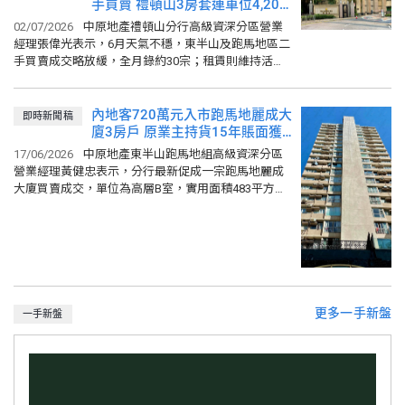
中原城市領先指數 CCL (31/07/2026)
159.92
手買賣 禮頓山3房套連車位4,200
比上週
0.39%
比上月
0.53%
萬元易手 低估價約11%
02/07/2026
中原地產禮頓山分行高級資深分區營業
經理張偉光表示，6月天氣不穩，東半山及跑馬地區二
港島 (31/07/2026)
162.94
手買賣成交略放緩，全月錄約30宗；租賃則維持活
比上週
0.25%
比上月
0.71%
躍，錄約90宗。 其中，分行促成跑馬地禮頓山1座高
層C室買賣成交...
內地客720萬元入市跑馬地麗成大
即時新聞稿
廈3房戶 原業主持貨15年賬面獲
利140萬元
17/06/2026
中原地產東半山跑馬地組高級資深分區
營業經理黃健忠表示，分行最新促成一宗跑馬地麗成
大廈買賣成交，單位為高層B室，實用面積483平方
呎，採3房間隔，附雅致裝修，望市景，最新以720萬
元成交，折合實用呎價...
更多一手新盤
一手新盤