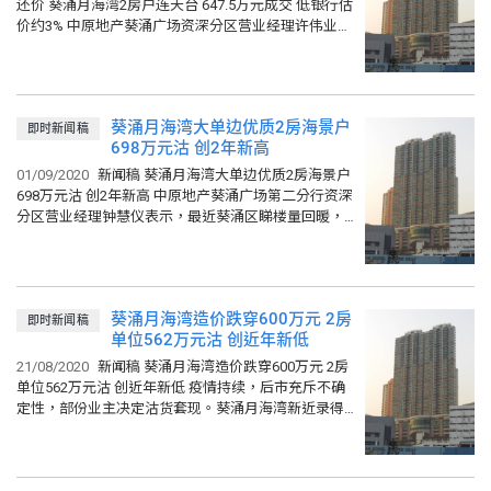
还价 葵涌月海湾2房户连天台 647.5万元成交 低银行估
价约3% 中原地产葵涌广场资深分区营业经理许伟业表
示，近期二手议价空间有所扩阔，部份租客伺机大胆
还价...
葵涌月海湾大单边优质2房海景户
即时新闻稿
698万元沽 创2年新高
01/09/2020
新闻稿 葵涌月海湾大单边优质2房海景户
698万元沽 创2年新高 中原地产葵涌广场第二分行资深
分区营业经理钟慧仪表示，最近葵涌区睇楼量回暖，
造价亦逐步止跌回升。月海湾8月录得两宗成交，包括
2座高层D...
葵涌月海湾造价跌穿600万元 2房
即时新闻稿
单位562万元沽 创近年新低
21/08/2020
新闻稿 葵涌月海湾造价跌穿600万元 2房
单位562万元沽 创近年新低 疫情持续，后市充斥不确
定性，部份业主决定沽货套现。葵涌月海湾新近录得1
宗楼价跌破600万元的成交，创近年新低。 中原地产...