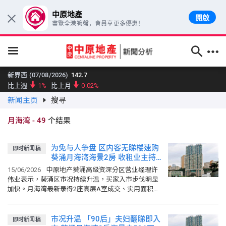
中原地產
開啟
×
盡覽全港筍盤，會員享更多優惠！
跳至主要內容
新界西 (07/08/2026)
142.7
比上週
1%
比上月
0.02%
新闻主页
搜寻
大型单位领先指数 (07/08/2026)
159.96
比上週
0.66%
比上月
0.05%
月海湾
-
49
个结果
中小型单位领先指数 (07/08/2026)
159.79
比上週
0.21%
比上月
0.19%
为免与人争盘 区内客无睇楼速购
即时新闻稿
中原城市大型屋苑领先指数 (07/08/2026)
161.11
葵涌月海湾海景2房 收租业主持
比上週
0.2%
比上月
0.11%
货12年608万元沽货 升值36%
15/06/2026
中原地产葵涌高级资深分区营业经理许
中原城市领先指数 CCL (07/08/2026)
159.82
伟业表示，葵涌区市况持续升温，买家入市步伐明显
比上週
0.06%
比上月
0.18%
加快。月海湾最新录得2座高层A室成交、实用面积
410方呎，远眺海景，在仍有租客居住、未能安排睇楼
港岛 (07/08/2026)
161.68
的情况下，以 608...
比上週
0.77%
比上月
0.46%
市况升温 「90后」夫妇翻睇即入
即时新闻稿