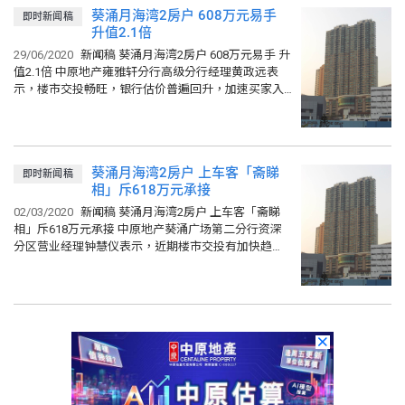
葵涌月海湾2房户 608万元易手
即时新闻稿
升值2.1倍
29/06/2020
新闻稿 葵涌月海湾2房户 608万元易手 升
值2.1倍 中原地产雍雅轩分行高级分行经理黄政远表
示，楼市交投畅旺，银行估价普遍回升，加速买家入
市决定。 黄政远表示，月海湾新近录得本月第2宗成
交...
葵涌月海湾2房户 上车客「斋睇
即时新闻稿
相」斥618万元承接
02/03/2020
新闻稿 葵涌月海湾2房户 上车客「斋睇
相」斥618万元承接 中原地产葵涌广场第二分行资深
分区营业经理钟慧仪表示，近期楼市交投有加快趋
势，笋盘一直减少，买家恐错失低位入市的机会，纷
纷加速入市决定...