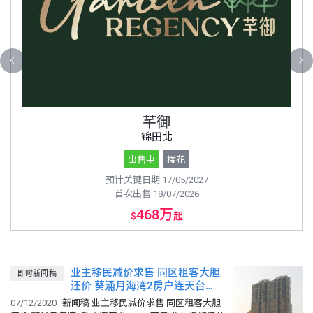
芊御
锦田北
出售中
楼花
预计关键日期 17/05/2027
首次出售 18/07/2026
468万
$
起
业主移民减价求售 同区租客大胆
即时新闻稿
还价 葵涌月海湾2房户连天台
647.5万元成交 低银行估价约3%
07/12/2020
新闻稿 业主移民减价求售 同区租客大胆