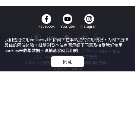
Facebook
YouTube
Instagram
我们透过使用cookies以评价阁下在本站点的使用情况，为阁下提供
最佳的网站体验。继续浏览本站点表示阁下同意及接受我们使用
cookies来收集数据。详情请参阅我们的
Cookie政策
。
本网页所提供资料仅作参考用途。若因错漏而引致任何不便或
损失，中原网页及中原地产概不负责。
同意
本网站采用无障碍网页设计，任何问题均可查询：
info@centamail.com
©
2026
中原地产代理有限公司 版权所有・
牌照号码 C-000227
中原集团管理有限公司
网上搵楼
|
中原工商舖
|
中原按揭
使用条款
私隐政策声明