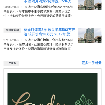
九龙 (07/08/2026)
159.21
市 葵涌月海湾2房海景户596万元
比上週
0.3%
比上月
1.19%
成交
03/02/2026
中原地产葵涌高级资深分区营业经理许
伟业表示，今年楼市小阳春提早爆发，成交步伐加
新界东 (07/08/2026)
176.95
快，推动楼价持续上升。分行新近促成葵涌月海湾2座
比上週
1.78%
比上月
2.4%
高层B室成交，实用面积约412平方呎，两房间隔，享
海景，开价605 万元...
葵涌月海湾2房 放盘半年503万元
即时新闻稿
沽 较开价高28万元 2017年货升
值2.7%
27/11/2025
中原地产葵涌广场第二分行市务经理陈
伟峰表示，楼市回暖，业主信心提升，陆续收窄议价
空间及提升叫价。葵涌月海湾新近录得1座低层E室成
交，实用面积403平方呎，两房间隔，放盘约半年，最
初叫价475万元...
更多一手新盘
一手新盤