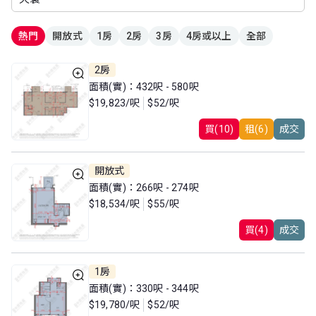
熱門
開放式
1房
2房
3房
4房或以上
全部
2房
面積(實)：432呎 - 580呎
$19,823/呎
$52/呎
買(10)
租(6)
成交
開放式
面積(實)：266呎 - 274呎
$18,534/呎
$55/呎
買(4)
成交
1房
面積(實)：330呎 - 344呎
$19,780/呎
$52/呎