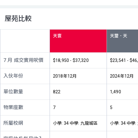
33樓
1,190呎
886呎
461呎
(33/F)
$3,441.58萬
$2,241.33萬
$757萬
2017年
2017年
2025年
屋苑比較
A室
B室
C室
32樓
1,190呎
886呎
461呎
天寰
(32/F)
$3,514.58萬
$2,227.96萬
$1,050萬
2017年
2017年
2022年
A室
B室
C室
7 月 成交實用呎價
$18,950 - $37,320
$23,541 - $46
31樓
1,190呎
886呎
460呎
(31/F)
$2,728萬
$2,130萬
$955萬
入伙年份
2018年12月
2024年12月
2025年
2023年
2023年
A室
B室
C室
單位數量
822
1,490
30樓
1,190呎
886呎
461呎
(30/F)
$2,700萬
$2,470.34萬
$857.17萬
物業座數
7
5
2026年
2018年
2017年
A室
B室
C室
所屬校網
小學: 34 中學: 九龍城區
小學: 34 中學
29樓
1,190呎
886呎
461呎
(29/F)
$3,920.47萬
$2,188.35萬
$843.44萬