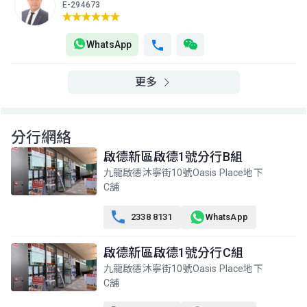
A室
B室
C室
E-294673
8樓
1,190呎
886呎
460呎
(8/F)
$2,589.49萬
$1,938.31萬
$797.77萬
WhatsApp
2018年
2018年
2017年
A室
B室
C室
更多
7樓
1,190呎
886呎
461呎
(7/F)
$2,467.41萬
$1,831.95萬
$1,100萬
2017年
2017年
2022年
分行網絡
A室
B室
C室
啟德新區啟德1號分行B組
6樓
1,190呎
886呎
461呎
(6/F)
九龍啟德沐寧街10號Oasis Place地下
$2,426.58萬
$1,720萬
$776.9萬
C舖
2017年
2026年
2017年

A室
B室
C室
2338 8131
WhatsApp
5樓
1,190呎
886呎
461呎
(5/F)
$2,446.38萬
$1,874.9萬
$753.38萬
啟德新區啟德1號分行C組
2018年
2018年
2017年
九龍啟德沐寧街10號Oasis Place地下
C舖
A室
B室
C室
3樓
1,190呎
886呎
460呎