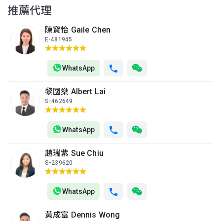
2026年
2017年
2017年
推薦代理
A室
B室
C室
陳寶怡 Gaile Chen
12樓
1,190呎
886呎
461呎
E-481945
(12/F)
$2,350萬
$1,899.76萬
$790萬
2024年
2017年
2025年
WhatsApp
A室
B室
C室
11樓
1,190呎
886呎
460呎
黎國燊 Albert Lai
(11/F)
$2,523.97萬
$1,885.33萬
$794.46萬
S-462649
2017年
2017年
2017年
A室
B室
C室
WhatsApp
10樓
1,190呎
886呎
461呎
(10/F)
$2,531.63萬
$1,911.58萬
$791.28萬
趙瑞紫 Sue Chiu
2017年
2017年
2017年
S-239620
A室
B室
C室
9樓
1,190呎
886呎
460呎
WhatsApp
(9/F)
$2,641.33萬
$1,996.5萬
$788.1萬
2018年
2018年
2017年
黃成富 Dennis Wong