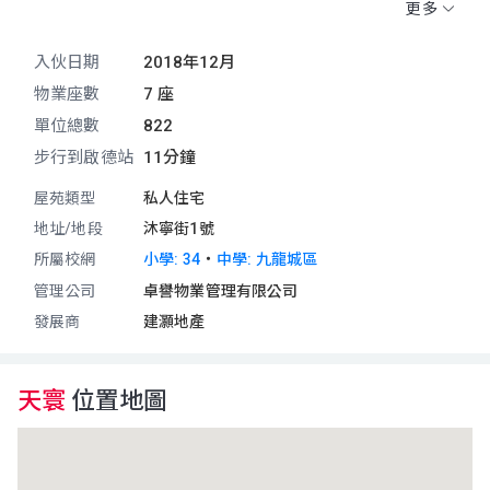
德站。小學校網為34。中學校網為九龍城區。
更多
入伙日期
2018年12月
物業座數
7 座
單位總數
822
步行到啟德站
11分鐘
屋苑類型
私人住宅
地址/地段
沐寧街1號
・
所屬校網
小學: 34
中學: 九龍城區
管理公司
卓譽物業管理有限公司
發展商
建灝地產
天寰
位置地圖