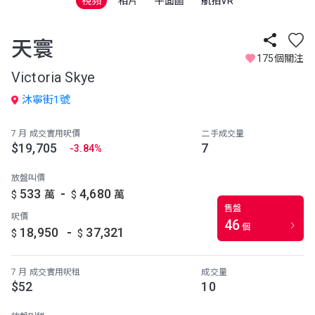
視頻
相片
平面圖
航拍VR
天寰
175個關注
Victoria Skye
沐寧街1號
7 月 成交實用呎價
二手成交量
$19,705
7
-3.84%
放盤叫價
-
533
4,680
$
萬
$
萬
售盤
呎價
46
個
-
18,950
37,321
$
$
7 月 成交實用呎租
成交量
$52
10