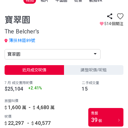
視頻
相片
平面圖
街景
航拍VR
寶翠園
514個關注
The Belcher's
薄扶林道89號
近月成交呎價
調整呎價/呎租
7 月 成交實用呎價
二手成交量
$25,104
+2.41%
15
放盤叫價
-
1,600
4,680
$
萬
$
萬
售盤
呎價
39
個
-
22,297
40,577
$
$