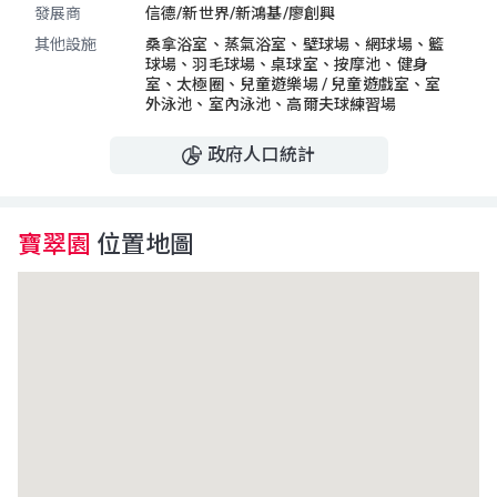
發展商
信德/新世界/新鴻基/廖創興
其他設施
桑拿浴室、
蒸氣浴室、
壁球場、
網球場、
籃
球場、
羽毛球場、
桌球室、
按摩池、
健身
室、
太極圈、
兒童遊樂場 / 兒童遊戲室、
室
外泳池、
室內泳池、
高爾夫球練習場
政府人口統計
寶翠園
位置地圖