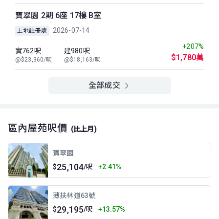
寶翠園 2期 6座 17樓 B室
2026-07-14
土地註冊處
+207%
實762呎
建980呎
$1,780萬
@$23,360/呎
@$18,163/呎
全部成交
區內屋苑呎價
(比上月)
寶翠園
25,104
$
/呎
+2.41%
薄扶林道63號
29,195
$
/呎
+13.57%