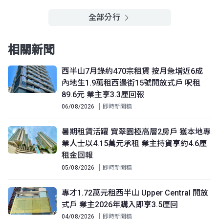
A室
B室
C室
22樓
889呎
762呎
762呎
全部分行
(22/F)
$1,760萬
$636.8萬
$541.78萬
2016年
2007年
1999年
相關新聞
A室
B室
C室
21樓
889呎
762呎
762呎
(21/F)
西半山7月錄約470宗租賃 按月急增近6成
$630.85萬
$635萬
$1,500萬
1999年
2007年
2024年
內地生1.9萬租西邊街15號開放式戶 呎租
89.6元 業主享3.3厘回報
A室
B室
C室
06/08/2026
即時新聞稿
20樓
889呎
762呎
762呎
(20/F)
$691.7萬
$1,690萬
$755萬
暑期租賃活躍 寶翠園極高層2房戶 獲本地專
1999年
2026年
2007年
業人士以4.15萬元承租 業主持貨享約4.6厘
A室
B室
C室
租金回報
19樓
889呎
762呎
762呎
05/08/2026
即時新聞稿
(19/F)
$619.03萬
$815萬
$548.53萬
1999年
2009年
1999年
專才1.72萬元租西半山 Upper Central 開放
A室
B室
C室
式戶 業主2026年購入即享3.5厘回
18樓
889呎
762呎
762呎
04/08/2026
即時新聞稿