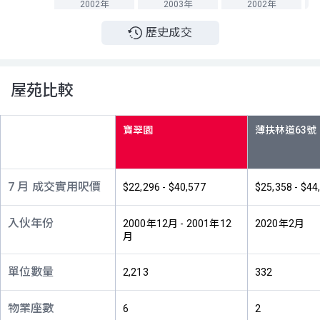
2002年
2003年
2002年
歷史成交
A室
B室
C室
56樓
899呎
773呎
773呎
(56/F)
$2,380萬
$1,852萬
$645萬
2018年
2021年
2005年
屋苑比較
A室
B室
C室
55樓
899呎
773呎
773呎
寶翠園
(55/F)
$1,200萬
$1,588萬
$500萬
2010年
2025年
2002年
A室
B室
C室
7 月 成交實用呎價
$22,296 - $40,577
$25,358 - $44
53樓
899呎
773呎
773呎
(53/F)
$1,638萬
$492.9萬
$1,480萬
入伙年份
2000年12月 - 2001年12
2020年2月
2013年
2002年
2016年
月
A室
B室
C室
52樓
單位數量
2,213
332
898呎
772呎
772呎
(52/F)
$773.07萬
$1,015萬
$411.8萬
1999年
2010年
2002年
物業座數
6
2