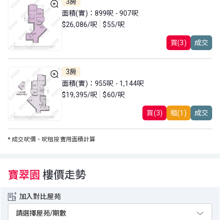
3房
面積(實)：899呎 - 907呎
$26,086/呎
$55/呎
買(3)
成交
3房
面積(實)：955呎 - 1,144呎
$19,395/呎
$60/呎
買(3)
租(1)
成交
*
成交呎價、呎租按實用面積計算
寶翠園
樓價走勢
加入對比屋苑