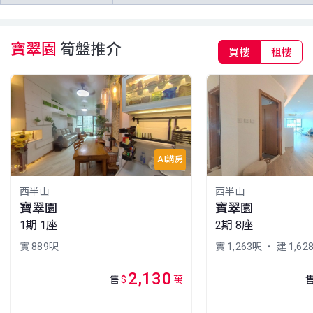
898呎
772呎
772呎
(47/F)
$735萬
$615萬
$1,850萬
2006年
2006年
2018年
寶翠園
筍盤推介
買樓
租樓
A室
B室
C室
46樓
898呎
772呎
772呎
(46/F)
$2,380萬
$1,898萬
$1,390萬
2026年
2019年
2012年
A室
B室
C室
45樓
898呎
772呎
772呎
(45/F)
$1,938萬
$1,905萬
$1,680萬
AI講房
2025年
2020年
2026年
西半山
西半山
A室
B室
C室
寶翠園
寶翠園
43樓
898呎
772呎
772呎
1期 1座
2期 8座
(43/F)
$727.19萬
$450萬
$1,850萬
1999年
2002年
2018年
實 889呎
實 1,263呎
・ 建 1,62
A室
B室
C室
2,130
售
$
萬
42樓
898呎
772呎
772呎
(42/F)
$2,238萬
$696.5萬
$2,000萬