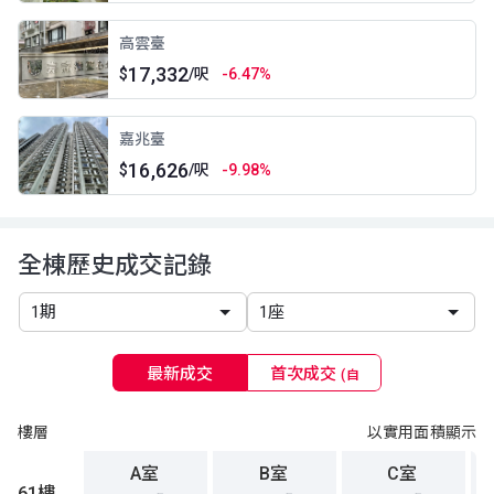
高雲臺
17,332
$
/呎
-6.47%
嘉兆臺
16,626
$
/呎
-9.98%
全棟歷史成交記錄
最新成交
首次成交
(自
96年起)
樓層
以實用面積顯示
A室
B室
C室
61樓