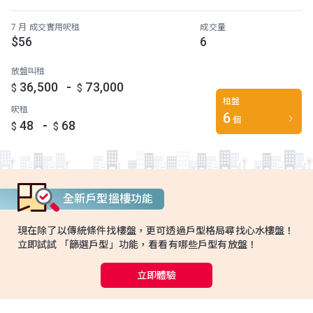
7 月 成交實用呎租
成交量
$56
6
放盤叫租
-
36,500
73,000
$
$
租盤
呎租
6
個
-
48
68
$
$
全新戶型搵樓功能
現在除了以傳統條件找樓盤，更可透過戶型格局尋找心水樓盤！
立即試試 「篩選戶型」功能，看看有哪些戶型有放盤！
立即體驗