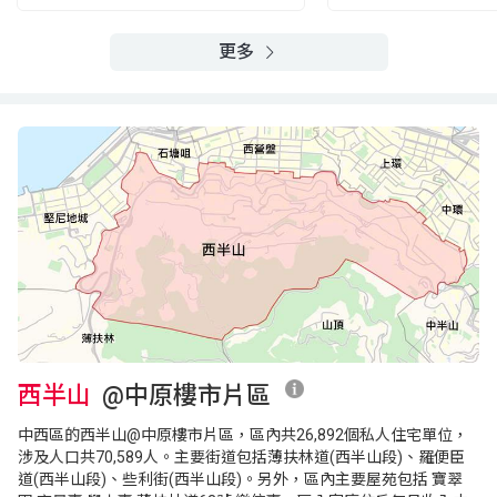
2021年
2007年
2018年
A室
B室
C室
更多
41樓
898呎
772呎
772呎
(41/F)
$807.76萬
$1,538萬
$469萬
1999年
2024年
2002年
A室
B室
C室
40樓
898呎
772呎
772呎
(40/F)
$1,280萬
$600萬
$1,048萬
2010年
2006年
2010年
A室
B室
C室
39樓
898呎
772呎
772呎
(39/F)
$2,280萬
$1,950萬
$1,380萬
2019年
2018年
2013年
A室
B室
C室
西半山
@中原樓市片區
38樓
898呎
772呎
772呎
(38/F)
中西區的西半山@中原樓市片區，區內共26,892個私人住宅單位，
$2,020萬
$614.02萬
$1,800萬
涉及人口共70,589人。主要街道包括薄扶林道(西半山段)、羅便臣
2026年
1999年
2023年
道(西半山段)、些利街(西半山段)。另外，區內主要屋苑包括 寶翠