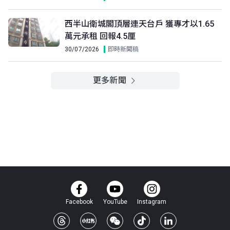
(18/F)
$588萬
$767萬
$1,425萬
2001年
2009年
2024年
西半山衛城閣頂層連天台戶 獲專才以1.65
A室
B室
C室
萬元承租 回報4.5厘
17樓
889呎
762呎
762呎
30/07/2026
即時新聞稿
(17/F)
$1,600萬
$1,290萬
$1,760萬
2013年
2013年
2021年
更多新聞
A室
B室
C室
16樓
889呎
762呎
762呎
(16/F)
$601.25萬
$1,370萬
$1,450萬
1999年
2024年
2025年
A室
B室
C室
15樓
889呎
762呎
762呎
(15/F)
$677.31萬
$658萬
$1,560萬
1999年
2007年
2025年
A室
B室
C室
Facebook
YouTube
Instagram
13樓
889呎
762呎
762呎
(13/F)
$1,788萬
$900萬
$584萬
2014年
2010年
2005年