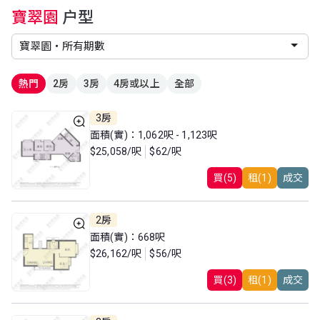
寶翠園
户型
熱門
2房
3房
4房或以上
全部
3房
面積(實)：1,062呎 - 1,123呎
$25,058/呎
$62/呎
買(5)
租(1)
成交
2房
面積(實)：668呎
$26,162/呎
$56/呎
買(3)
租(1)
成交