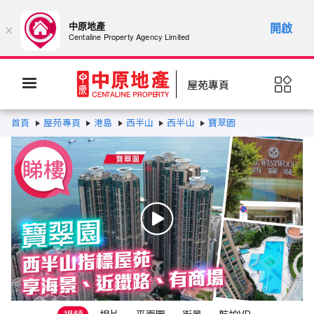
中原地產
開啟
×
Centaline Property Agency Limited
屋苑專頁
首頁
屋苑專頁
港島
西半山
西半山
寶翠園