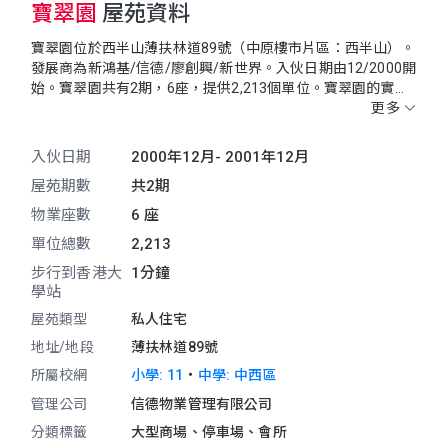
寶翠園
屋苑資料
寶翠園位於西半山薄扶林道89號（中原樓市片區：西半山）。
發展商為新鴻基/信德/廖創興/新世界。入伙日期由12/2000開
始。寶翠園共有2期，6座，提供2,213個單位。寶翠園的實用
面積由659呎至2,692呎。寶翠園交通便利，鄰近港鐵香港大學
更多
站。附近有西寶城。小學校網為11。中學校網為中西區。
入伙日期
2000年12月-
2001年12月
屋苑期數
共2期
物業座數
6 座
單位總數
2,213
步行到香港大
1分鐘
學站
屋苑類型
私人住宅
地址/地段
薄扶林道89號
・
所屬校網
小學: 11
中學: 中西區
管理公司
信德物業管理有限公司
分類標籤
大型商場、停車場、會所