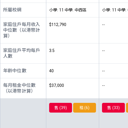
A室
B室
C室
51樓
所屬校網
小學: 11 中學: 中西區
小學: 11 中學
898呎
772呎
772呎
(51/F)
$2,480萬
$746.64萬
$674.53萬
2021年
1999年
1999年
家庭住戶每月收入
$112,790
--
中位數（以港幣計
A室
B室
C室
算）
50樓
898呎
772呎
772呎
(50/F)
$761.6萬
$676.05萬
$662.93萬
家庭住戶平均每戶
3.5
--
1999年
1999年
1999年
人數
A室
B室
C室
49樓
898呎
772呎
772呎
年齡中位數
40
--
(49/F)
$861.69萬
$1,900萬
$980萬
1999年
2022年
2010年
每月租金中位數
$37,000
--
（以港幣計算）
A室
B室
C室
48樓
898呎
772呎
772呎
(48/F)
$855.14萬
$990萬
$1,750萬
售 (39)
租 (6)
售 (33)
1999年
2010年
2018年
A室
B室
C室
47樓