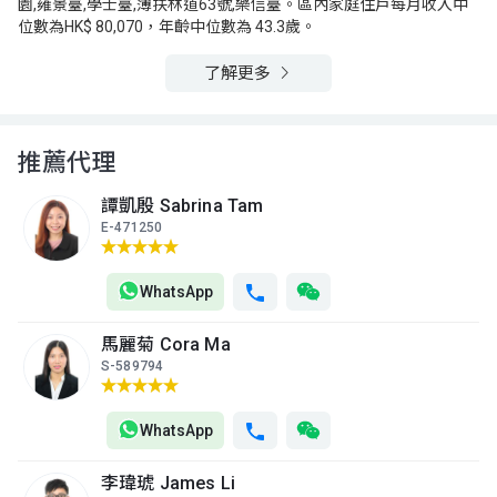
園,雍景臺,學士臺,薄扶林道63號,樂信臺。區內家庭住戶每月收入中
A室
B室
C室
位數為HK$ 80,070，年齡中位數為 43.3歲。
37樓
893呎
766呎
766呎
(37/F)
$692.7萬
$695萬
$1,850萬
了解更多
1999年
2007年
2021年
A室
B室
C室
36樓
893呎
766呎
766呎
推薦代理
(36/F)
$776萬
$1,550萬
$599.94萬
2007年
2017年
1999年
譚凱殷 Sabrina Tam
E-471250
A室
B室
C室
35樓
893呎
766呎
766呎
(35/F)
$2,028萬
$1,460萬
$705萬
WhatsApp
2017年
2024年
2009年
馬麗菊 Cora Ma
A室
B室
C室
S-589794
33樓
893呎
766呎
766呎
(33/F)
$900萬
$780萬
$638.58萬
2009年
2009年
1999年
WhatsApp
A室
B室
C室
李瑋琥 James Li
32樓
893呎
766呎
766呎