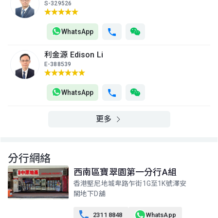
S-329526
(32/F)
$755萬
$671.3萬
$1,880萬
2006年
1999年
2021年
WhatsApp
A室
B室
C室
31樓
893呎
766呎
766呎
利金源 Edison Li
(31/F)
$2,180萬
$1,880萬
$688.49萬
E-388539
2023年
2021年
1999年
A室
B室
C室
WhatsApp
30樓
893呎
766呎
766呎
(30/F)
$1,750萬
$561.94萬
$575萬
2016年
1999年
2004年
更多
A室
B室
C室
29樓
893呎
766呎
766呎
(29/F)
分行網絡
$699.02萬
$920萬
$677萬
1999年
2008年
1999年
西南區寶翠園第一分行A組
香港堅尼地城卑路乍街1G至1K號澤安
A室
B室
C室
閣地下D舖
28樓
893呎
766呎
766呎
(28/F)
$1,300萬
$1,275萬
$830萬

2311 8848
WhatsApp
2010年
2012年
2008年