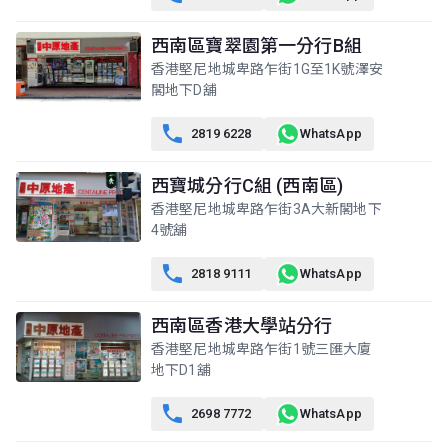
A室
B室
C室
西南區寶翠園第一分行B組
27樓
893呎
766呎
766呎
香港堅尼地城卑路乍街1G至1K號澤安
(27/F)
$730萬
$580萬
$675萬
閣地下D舖
2006年
2005年
2007年

2819 6228
WhatsApp
A室
B室
C室
26樓
893呎
766呎
766呎
(26/F)
西寶城分行C組 (西南區)
$746.09萬
$620萬
$578.78萬
1999年
2007年
1999年
香港堅尼地城卑路乍街3A大新閣地下
4號舖
A室
B室
C室
25樓
893呎
766呎
766呎

2818 9111
WhatsApp
(25/F)
$1,530萬
$532.09萬
$600萬
2012年
1999年
2005年
西南區香港大學站分行
A室
B室
C室
香港堅尼地城卑路乍街1號三匯大廈
23樓
地下D1舖
893呎
766呎
766呎
(23/F)
$1,341.8萬
$527.24萬
$357萬
2011年
1999年
2003年

2698 7772
WhatsApp