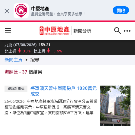
中原地產
開啟
×
盡覽全港筍盤，會員享更多優惠！
跳至主要內容
九龍 (07/08/2026)
159.21
比上週
0.3%
比上月
1.19%
新聞主頁
搜尋
新界東 (07/08/2026)
176.95
比上週
1.78%
比上月
2.4%
海翩匯
-
37
個結果
新界西 (07/08/2026)
142.7
比上週
1%
比上月
0.02%
將軍澳天晉中層兩房戶 1030萬元
即時新聞稿
大型單位領先指數 (07/08/2026)
159.96
成交
比上週
0.66%
比上月
0.05%
26/06/2026
中原地產將軍澳海翩滙分行資深分區營業
中小型單位領先指數 (07/08/2026)
159.79
經理劉紹剛表示，中原最新促成一宗將軍澳天晉交
比上週
0.21%
比上月
0.19%
投，單位為7座中層E室，實用面積538平方呎，建築面
積697平方呎，採兩房間隔，擁梗廚，單位座向東北
中原城市大型屋苑領先指數 (07/08/2026)
161.11
方，望開揚都市景...
比上週
0.2%
比上月
0.11%