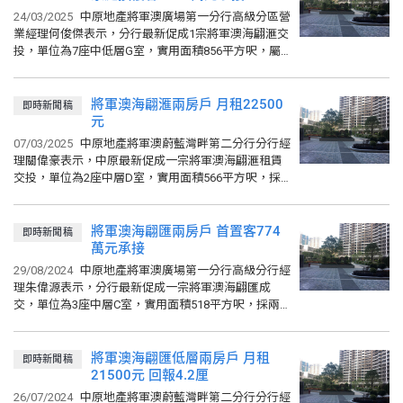
24/03/2025
中原地產將軍澳廣場第一分行高級分區營
業經理何俊傑表示，分行最新促成1宗將軍澳海翩滙交
投，單位為7座中低層G室，實用面積856平方呎，屬
三房套房加儲物房間隔，單位座向西南方，向海望市
景，年初開價1250...
將軍澳海翩滙兩房戶 月租22500
即時新聞稿
元
07/03/2025
中原地產將軍澳蔚藍灣畔第二分行分行經
理關偉豪表示，中原最新促成一宗將軍澳海翩滙租賃
交投，單位為2座中層D室，實用面積566平方呎，採
兩房一廁間隔，單位座向西方，擁內園景，最新以
22500元租出，折合...
將軍澳海翩匯兩房戶 首置客774
即時新聞稿
萬元承接
29/08/2024
中原地產將軍澳廣場第一分行高級分行經
理朱偉源表示，分行最新促成一宗將軍澳海翩匯成
交，單位為3座中層C室，實用面積518平方呎，採兩
房一廁間隔，擁梗廚，單位座向西方，可享內園景
致，最新以774萬元易手...
將軍澳海翩匯低層兩房戶 月租
即時新聞稿
21500元 回報4.2厘
26/07/2024
中原地產將軍澳蔚藍灣畔第二分行分行經