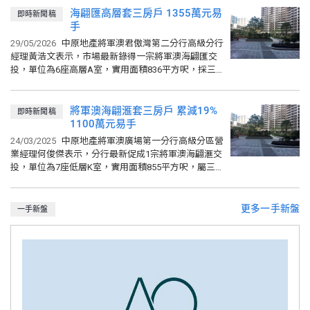
中原城市領先指數 CCL (07/08/2026)
159.82
海翩匯高層套三房戶 1355萬元易
比上週
0.06%
比上月
0.18%
即時新聞稿
手
港島 (07/08/2026)
161.68
29/05/2026
中原地產將軍澳君傲灣第二分行高級分行
比上週
0.77%
比上月
0.46%
經理黃浩文表示，市場最新錄得一宗將軍澳海翩匯交
投，單位為6座高層A室，實用面積836平方呎，採三
房套房間隔，擁梗廚，另設儲物房，單位座向東方，
享內園景，原以1390...
將軍澳海翩滙套三房戶 累減19%
即時新聞稿
1100萬元易手
24/03/2025
中原地產將軍澳廣場第一分行高級分區營
業經理何俊傑表示，分行最新促成1宗將軍澳海翩滙交
投，單位為7座低層K室，實用面積855平方呎，屬三
房套房加儲物房間隔，單位座向西方，望都市景，去
年底開價1350萬元...
更多一手新盤
一手新盤