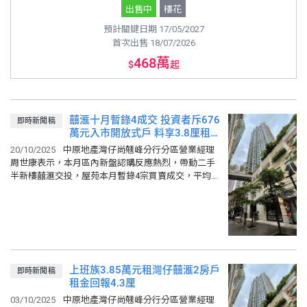
出售中
樓花
預計關鍵日期 17/05/2027
首次出售 18/07/2026
468萬
$
起
囍滙十月暫錄4成交 投資者斥676
即時新聞稿
萬元入市開放式戶 料享3.8厘租金
回報
20/10/2025
中原地產灣仔尚翹峰分行分區營業經理
周世康表示，本月區內新盤認購反應熱烈，帶動二手
半新樓囍滙交投，屋苑本月暫錄4宗買賣成交，平均實
用呎價21,045元。 周世康表示，分行促成2座低層R室
成交，單位...
上班族3.85萬元租灣仔囍滙2房戶
即時新聞稿
租金回報4.3厘
03/10/2025
中原地產灣仔尚翹峰分行分區營業經理