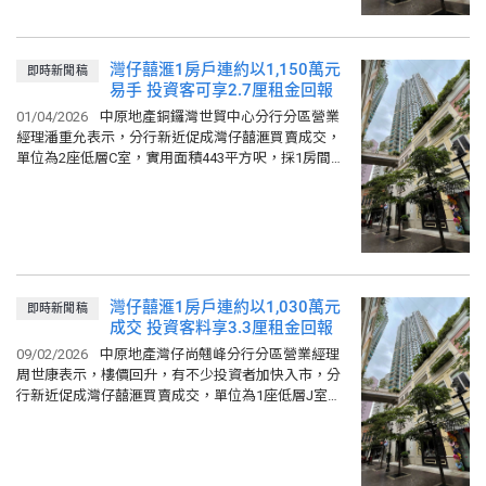
中原城市大型屋苑領先指數 (31/07/2026)
161.44
比上週
0.5%
比上月
0.46%
中原城市領先指數 CCL (31/07/2026)
159.92
灣仔囍滙1房戶連約以1,150萬元
即時新聞稿
比上週
0.39%
比上月
0.53%
易手 投資客可享2.7厘租金回報
01/04/2026
中原地產銅鑼灣世貿中心分行分區營業
經理潘重允表示，分行新近促成灣仔囍滙買賣成交，
單位為2座低層C室，實用面積443平方呎，採1房間
隔，向東，望市景，最新以1,150萬元連約成交，折合
實用呎價...
灣仔囍滙1房戶連約以1,030萬元
即時新聞稿
成交 投資客料享3.3厘租金回報
09/02/2026
中原地產灣仔尚翹峰分行分區營業經理
周世康表示，樓價回升，有不少投資者加快入市，分
行新近促成灣仔囍滙買賣成交，單位為1座低層J室，
實用面積461平方呎，1房間隔，向西望市景，最終連
約以1,030萬元...