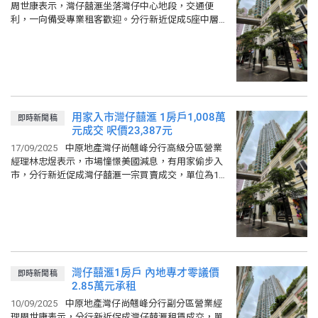
周世康表示，灣仔囍滙坐落灣仔中心地段，交通便
利，一向備受專業租客歡迎。分行新近促成5座中層H
室租賃成交，單位實用面積551平方呎，2房間隔，望
西南樓景，現以3.85...
用家入市灣仔囍滙 1房戶1,008萬
即時新聞稿
元成交 呎價23,387元
17/09/2025
中原地產灣仔尚翹峰分行高級分區營業
經理林忠煜表示，市場憧憬美國減息，有用家偷步入
市，分行新近促成灣仔囍滙一宗買賣成交，單位為1座
高層C室，實用面積431平方呎，1房間隔，向東，望
開揚市景及遠山，獲...
灣仔囍滙1房戶 內地專才零議價
即時新聞稿
2.85萬元承租
10/09/2025
中原地產灣仔尚翹峰分行副分區營業經
理周世康表示，分行新近促成灣仔囍滙租賃成交，單