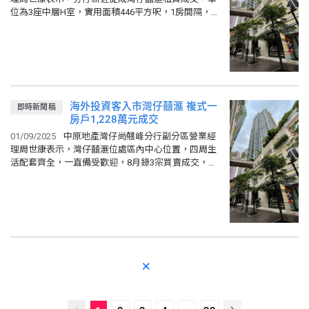
位為3座中層H室，實用面積446平方呎，1房間隔，向
東，望開揚市景及部份山景，月租叫價2.85萬元，現
獲零議價承租...
海外投資客入市灣仔囍滙 複式一
即時新聞稿
房戶1,228萬元成交
01/09/2025
中原地產灣仔尚翹峰分行副分區營業經
理周世康表示，灣仔囍滙位處區內中心位置，四周生
活配套齊全，一直備受歡迎，8月錄3宗買賣成交，平
均實用呎價約20,793元。 周世康表示，中原促成3座低
層J室成交，望...