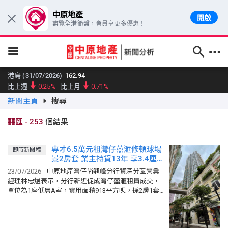
中原地產
開啟
×
盡覽全港筍盤，會員享更多優惠！
跳至主要內容
港島 (31/07/2026)
162.94
比上週
0.25%
比上月
0.71%
新聞主頁
搜尋
九龍 (31/07/2026)
159.69
比上週
1.01%
比上月
0.89%
囍匯
-
253
個結果
新界東 (31/07/2026)
173.85
比上週
0.42%
比上月
0.82%
專才6.5萬元租灣仔囍滙修頓球場
即時新聞稿
新界西 (31/07/2026)
144.14
景2房套 業主持貨13年 享3.4厘租
比上週
0.68%
比上月
0.52%
金回報
23/07/2026
中原地產灣仔尚翹峰分行資深分區營業
大型單位領先指數 (31/07/2026)
158.91
經理林忠煜表示，分行新近促成灣仔囍滙租賃成交，
比上週
0.63%
比上月
1.12%
單位為1座低層A室，實用面積913平方呎，採2房1套
間隔，向北，望修頓球場，景觀開揚，最新以6.5萬元
中小型單位領先指數 (31/07/2026)
160.12
租出，折合實用呎...
比上週
0.34%
比上月
0.41%