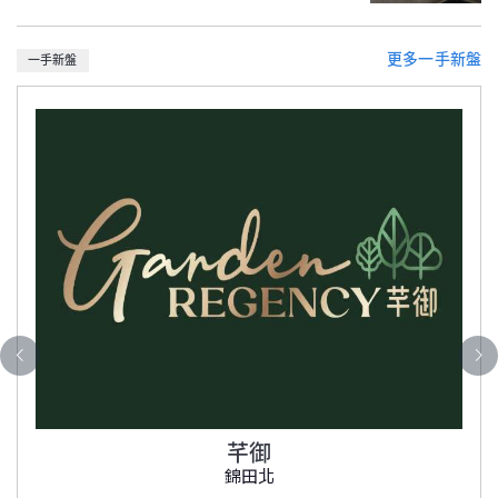
更多一手新盤
一手新盤
芊御
錦田北