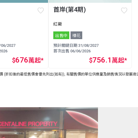
首岸(第4期)
紅磡
出售中
樓花
6/2027
預計關鍵日期 31/08/2027
026
首次出售 06/06/2026
676
756.1
$
萬起*
$
萬起*
 (折扣後的最低售價會優先列出(如有)), 有關售價的單位供應量及銷售情況以發展