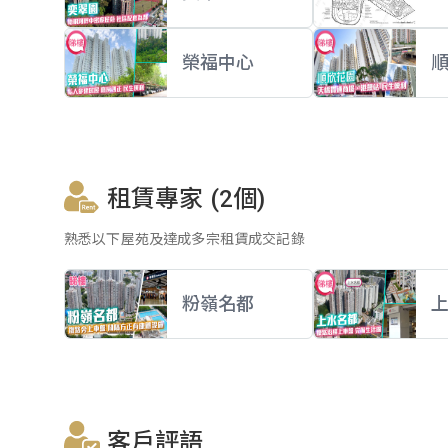
榮福中心
租賃專家 (2個)
熟悉以下屋苑及達成多宗租賃成交記錄
粉嶺名都
客戶評語