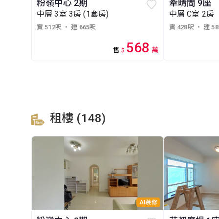
粉嶺中心 2期
牽晴間 9座
中層 3室 3房 (1套房)
中層 C室 2房
實 512呎
・ 建 665呎
實 428呎
・ 建 5
568
萬
售
$
租樓 (148)
AI裝修