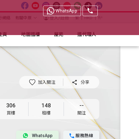
WhatsApp
行網絡
有關中原
登入/註冊
繁
HKD
ft²
主頁
地圖搵樓
屋苑
搵代理人
加入關注

分享
306
148
--
買樓
租樓
關注
WhatsApp
服務熱線