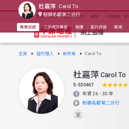
杜嘉萍
Carol To
粉嶺名都第二分行
主頁
買樓
租樓
成交
屋苑
一手新盤
更
專業認證
二手成交專家
租樓
客戶評語
獎項
網上搵樓
Carol To
主頁
搵代理人
新界東
杜嘉萍
Carol To
S-530467
年資 26 - 30 年
粉嶺名都第二分行