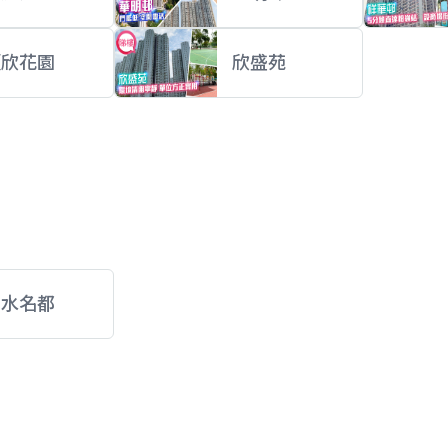
順欣花園
欣盛苑
上水名都