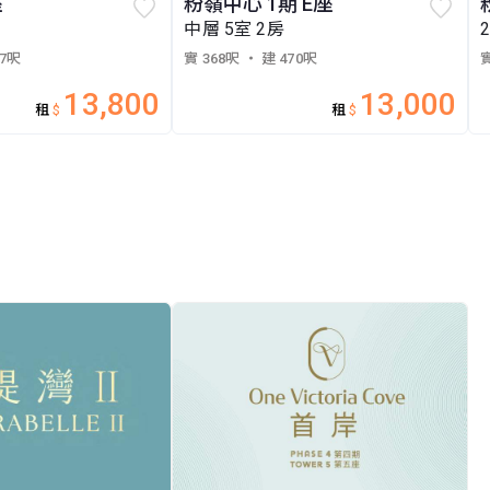
座
粉嶺中心 1期 E座
中層 5室 2房
47呎
實 368呎
・ 建 470呎
實
13,800
13,000
租
$
租
$