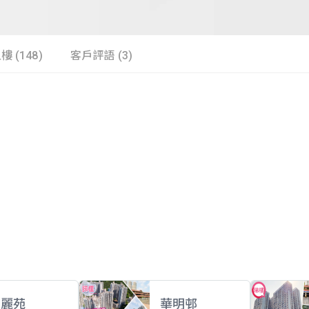
樓 (148)
客戶評語 (3)
山麗苑
華明邨