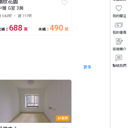
順欣花園
中層 G室 3房
 582呎
・ 建 717呎
我的關注
688
490
萬
萬
已補
$
未補
$
我的優惠
按揭轉介
聯絡我們
更多
AI裝修