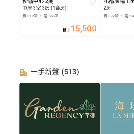
粉嶺中心 2期
花都廣場 1
中層 3室 3房 (1套房)
2房
實 512呎
・ 建 665呎
實 392呎
・ 建 5
15,500
租
$
一手新盤 (513)