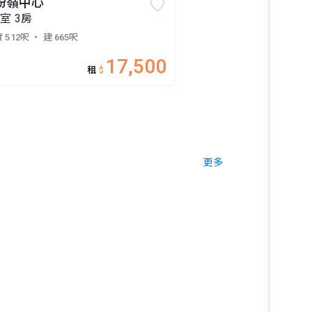
粉嶺中心
2室 3房
 512呎
・ 建 665呎
17,500
租
$
更多