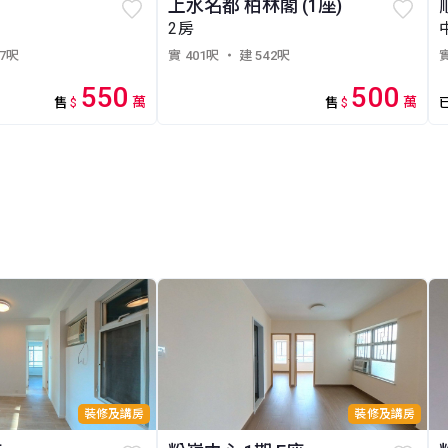
上水名都 柏林閣 (1座)
2房
87呎
實 401呎
・ 建 542呎
實
550
500
萬
萬
售
$
售
$
裝修及講房
裝修及講房