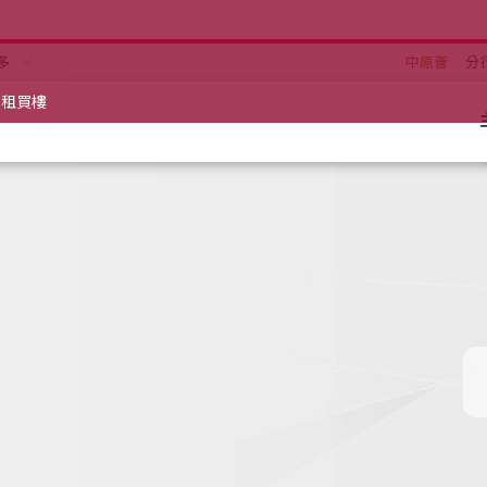
多
中原薈
分
租買樓