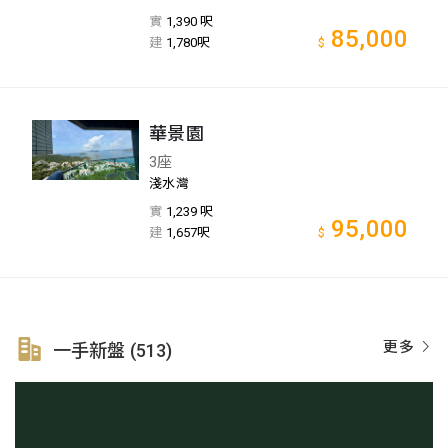
實
1,390 呎
85,000
建
1,780呎
$
華景園
3座
淺水灣
實
1,239 呎
95,000
建
1,657呎
$
更多
一手新盤 (513)