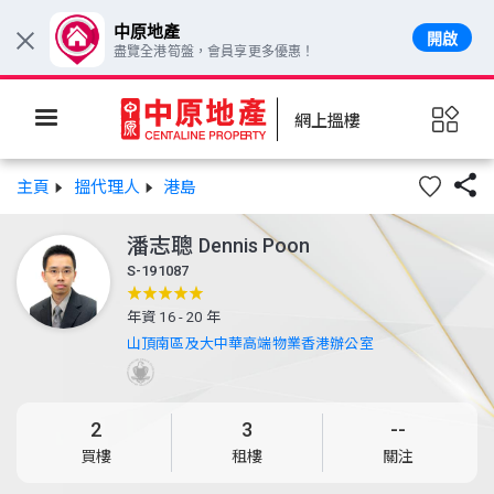
中原地產
開啟
×
盡覽全港筍盤，會員享更多優惠！
網上搵樓

主頁
搵代理人
港島
潘志聰
Dennis Poon
S-191087
年資 16 - 20 年
山頂南區及大中華高端物業香港辦公室
2
3
--
買樓
租樓
關注