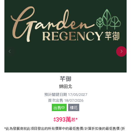
芊御
錦田北
預計關鍵日期 17/05/2027
首次出售 18/07/2026
出售中
樓花
393萬
$
起
*
*此為發展商就此項目發出的所有價單中的最低售價/計算折扣後的最低售價 (折