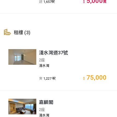
5,000
萬
建
1,657呎
$
租樓 (3)
淺水灣道37號
2座
淺水灣
75,000
實
1,227 呎
$
嘉麟閣
2座
淺水灣