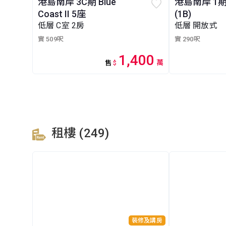
港島南岸 3C期 Blue
港島南岸 1期
Coast II 5座
(1B)
低層 C室 2房
低層 開放式
實 509呎
實 290呎
1,400
萬
售
$
租樓 (249)
裝修及講房