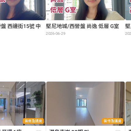
盤 西邊街15號 中
堅尼地城/西營盤 尚逸 低層 G室
堅
2026-06-29
202
裝修及講房
裝修及講房