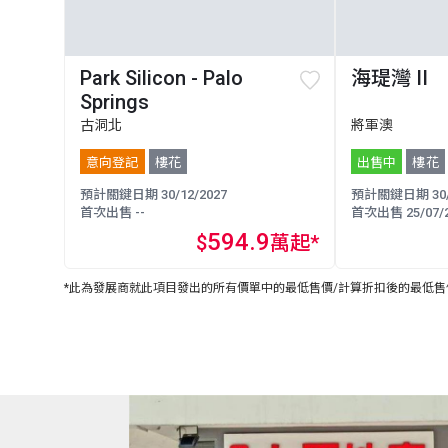
Park Silicon - Palo
海瑅灣 II
Springs
古洞北
將軍澳
意向登記
樓花
出售中
樓花
預計關鍵日期 30/12/2027
預計關鍵日期 30/0
首次出售 --
首次出售 25/07/2
594.9
$
萬起*
*此為發展商就此項目發出的所有價單中的最低售價/計算折扣後的最低售價