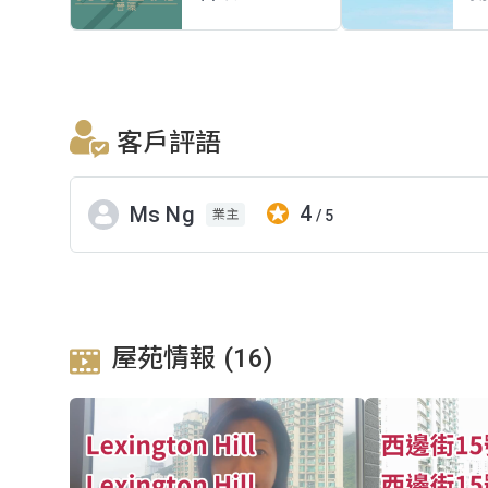
客戶評語
4
Ms Ng
/ 5
業主
屋苑情報 (16)