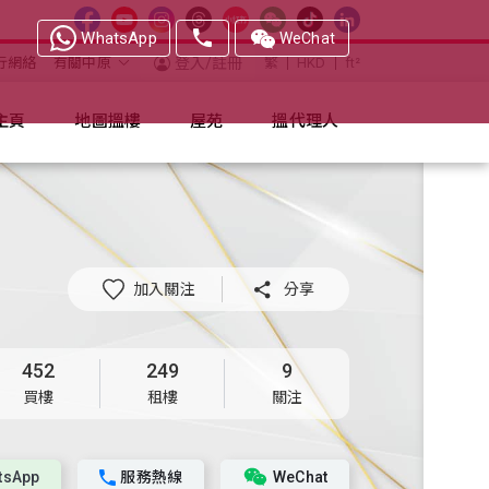
WhatsApp
WeChat
行網絡
有關中原
登入/註冊
繁
HKD
ft²
主頁
地圖搵樓
屋苑
搵代理人
加入關注

分享
452
249
9
買樓
租樓
關注
tsApp
服務熱線
WeChat