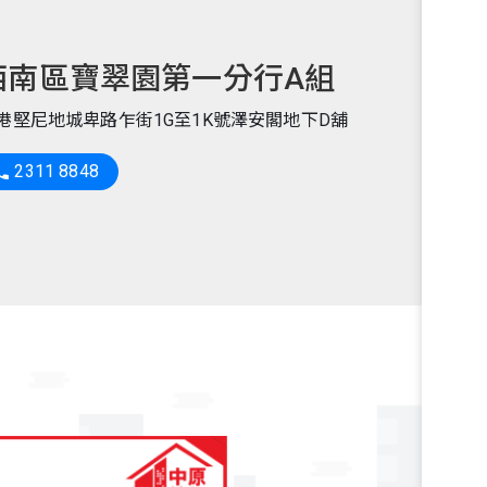
西南區寶翠園第一分行A組
港堅尼地城卑路乍街1G至1K號澤安閣地下D舖
2311 8848
