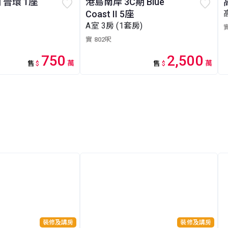
 晉環 1座
港島南岸 3C期 Blue
Coast II 5座
A室 3房 (1套房)
實
實 802呎
750
2,500
萬
萬
售
$
售
$
裝修及講房
裝修及講房