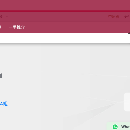
多
中原薈
分
樓
一手推介
i
A組
Wha