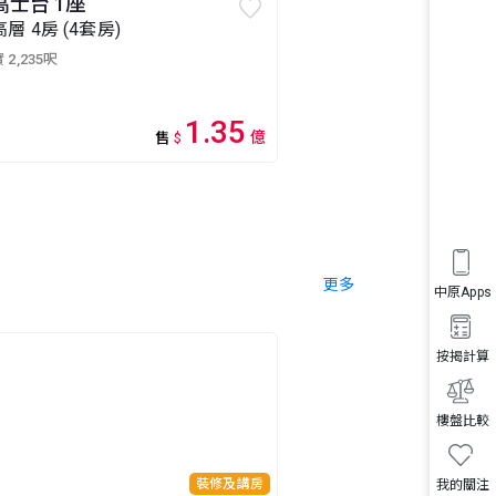
高士台 1座
高層 4房 (4套房)
 2,235呎
1.35
億
售
$
更多
中原Apps
按揭計算
樓盤比較
裝修及講房
我的關注