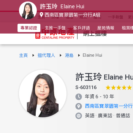
許玉玲
Elaine Hui
西南區寶翠園第一分行A組
主頁
買樓
租樓
成交
屋苑
一手新盤
更
專業認證
主推一手盤
客戶評語
屋苑情報
租買
網上搵樓
Elaine Hui
主頁
搵代理人
港島
許玉玲
Elaine Hu
S-603116
年資 6 - 10 年
西南區寶翠園第一分行
英語
·
廣東話
·
普通話