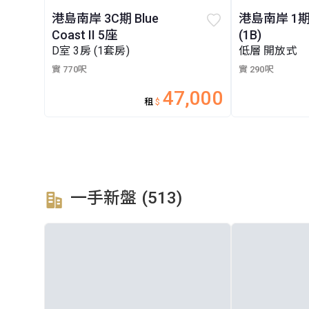
港島南岸 3C期 Blue
港島南岸 1期
Coast II 5座
(1B)
D室 3房 (1套房)
低層 開放式
實 770呎
實 290呎
47,000
租
$
一手新盤 (513)