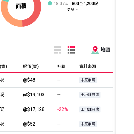
18.07%
800至1,200呎
更多
地圖
(實)
呎價(實)
升跌
資料來源
4呎
@$48
--
中原集團
6呎
@$19,103
--
土地註冊處
9呎
@$17,128
-22%
土地註冊處
8呎
@$52
--
中原集團