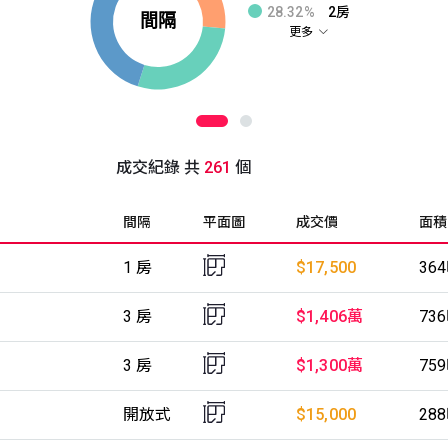
28.32%
2房
更多
成交紀錄 共
261
個
間隔
平面圖
成交價
面積
1 房
$17,500
36
3 房
$1,406萬
73
3 房
$1,300萬
75
開放式
$15,000
28