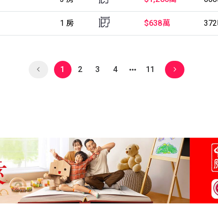
1 房
$638萬
37
1
2
3
4
11