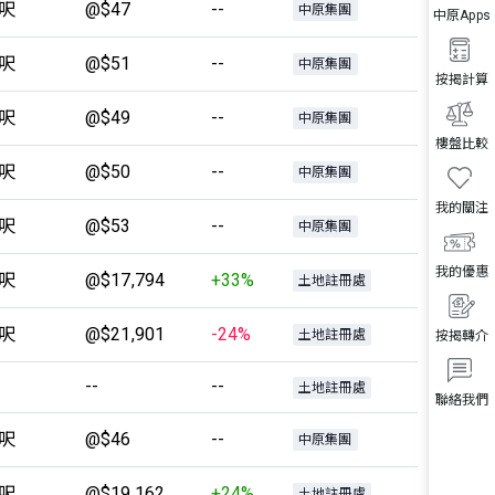
9呎
@$47
--
中原集團
中原Apps
9呎
@$51
--
中原集團
按揭計算
4呎
@$49
--
中原集團
樓盤比較
7呎
@$50
--
中原集團
我的關注
9呎
@$53
--
中原集團
我的優惠
2呎
@$17,794
+33%
土地註冊處
9呎
@$21,901
-24%
土地註冊處
按揭轉介
--
--
土地註冊處
聯絡我們
7呎
@$46
--
中原集團
8呎
@$19,162
+24%
土地註冊處