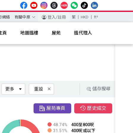
行網絡
有關中原
登入/註冊
繁
HKD
ft²
主頁
地圖搵樓
屋苑
搵代理人
儲存搜尋
更多
重設
屋苑專頁
歷史成交
48.74%
400至800呎
31.51%
400呎或以下