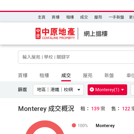
主頁
買樓
租樓
成交
屋苑
一手新盤
更
網上搵樓
買樓
租樓
成交
屋苑
新盤
車
篩選
地區｜港鐵｜校網
Monterey
(1)
Monterey 成交概況
租：
139
宗
售：
122
100%
Monterey