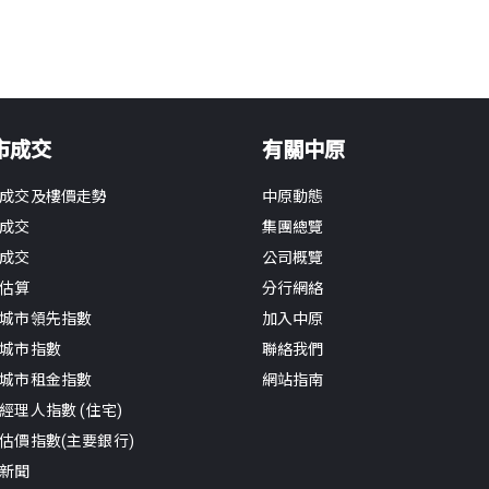
市成交
有關中原
成交及樓價走勢
中原動態
成交
集團總覽
成交
公司概覽
估算
分行網絡
城市領先指數
加入中原
城市指數
聯絡我們
城市租金指數
網站指南
經理人指數 (住宅)
估價指數(主要銀行)
新聞