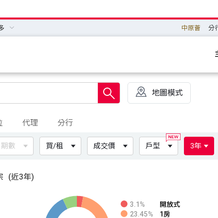
多
中原薈
分
地圖模式
位
代理
分行
期數
買/租
成交價
戶型
3年
宗
(近3年)
3.1%
開放式
23.45%
1房