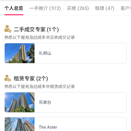
个人总览
一手推介 (513)
买楼 (265)
租楼 (47)
客户评
二手成交专家 (1个)
熟悉以下屋苑及达成多宗买卖成交记录
礼顿山
租赁专家 (2个)
熟悉以下屋苑及达成多宗租赁成交记录
乐翠台
The Aster