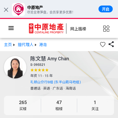
中原地产
开启
×
尽览全港笋盘，会员享更多优惠！
网上搵楼

主页
搵代理人
港岛
陈文慧
Amy Chan
S-395521
年资 11 - 15 年
礼顿山分行B组 (东半山跑马地组)
普通话
·
英语
·
广东话
·
海南话
265
47
1
买楼
租楼
关注