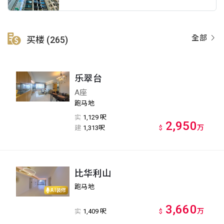
全部
买楼 (265)
乐翠台
A座
跑马地
实
1,129 呎
2,950
万
建
1,313呎
$
比华利山
跑马地
AI装修
3,660
万
实
1,409 呎
$