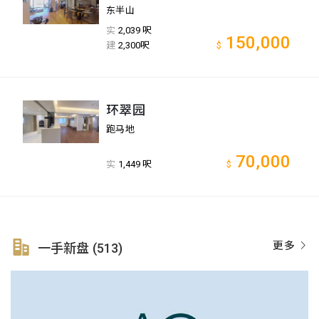
东半山
实
2,039 呎
150,000
建
2,300呎
$
环翠园
跑马地
70,000
实
1,449 呎
$
更多
一手新盘 (513)