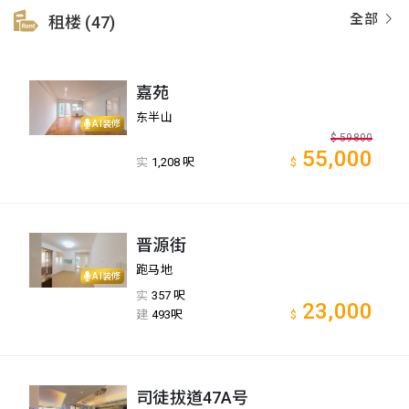
全部
租楼 (47)
嘉苑
东半山
AI装修
$
59800
55,000
实
1,208 呎
$
晋源街
跑马地
AI装修
实
357 呎
23,000
建
493呎
$
司徒拔道47A号