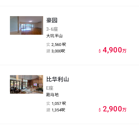
豪园
3-6座
大坑半山
实
2,560 呎
4,900
万
建
3,000呎
$
比华利山
E座
跑马地
实
1,057 呎
2,900
万
建
1,354呎
$