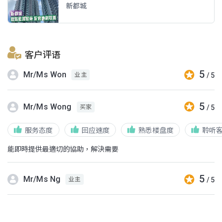
新都城
客户评语
5
Mr/Ms Won
/ 5
业主
5
Mr/Ms Wong
/ 5
买家
服务态度
回应速度
熟悉楼盘度
聆听
能即時提供最適切的協助，解決需要
5
Mr/Ms Ng
/ 5
业主