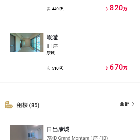
820
万
实
449 呎
$
峻滢
II 1座
康城
670
万
实
510 呎
$
全部
租楼 (85)
日出康城
7期B Grand Montara 1座 (1B)