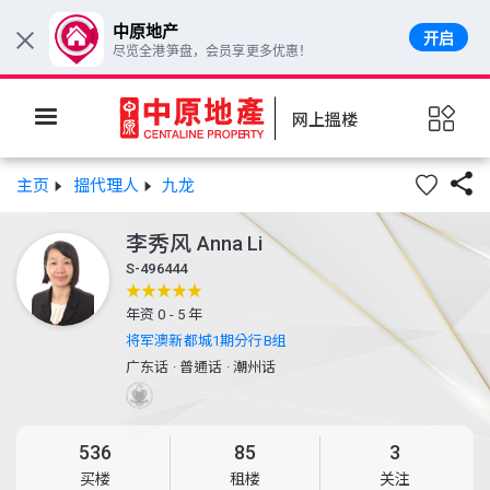
中原地产
开启
×
尽览全港笋盘，会员享更多优惠！
网上搵楼

主页
搵代理人
九龙
李秀风
Anna Li
S-496444
年资 0 - 5 年
将军澳新都城1期分行B组
广东话
·
普通话
·
潮州话
536
85
3
买楼
租楼
关注