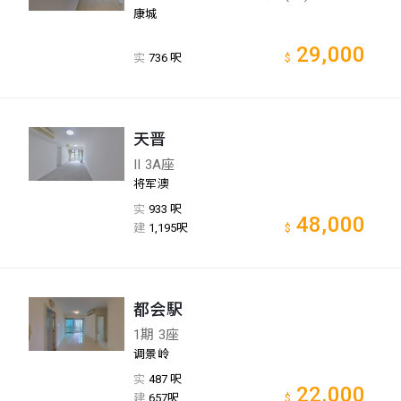
康城
29,000
实
736 呎
$
天晋
II 3A座
将军澳
实
933 呎
48,000
建
1,195呎
$
都会駅
1期 3座
调景岭
实
487 呎
22,000
建
657呎
$