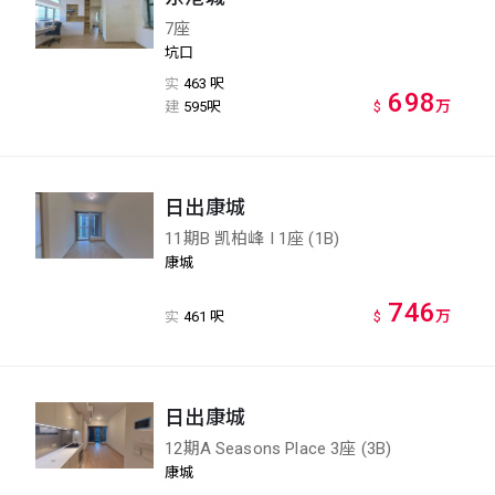
7座
坑口
实
463 呎
698
万
建
595呎
$
日出康城
11期B 凯柏峰 I 1座 (1B)
康城
746
万
实
461 呎
$
日出康城
12期A Seasons Place 3座 (3B)
康城