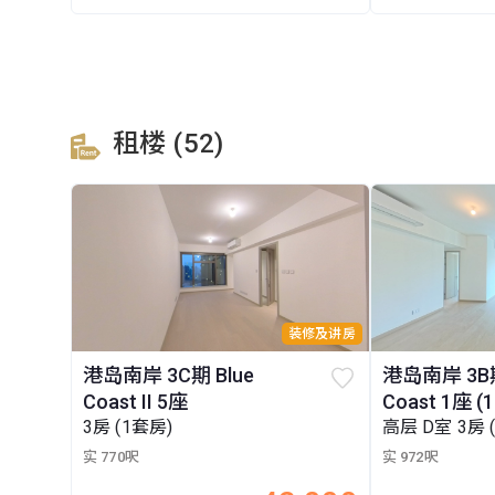
租楼 (52)
装修及讲房
港岛南岸 3C期 Blue
港岛南岸 3B期
Coast II 5座
Coast 1座 (1
3房 (1套房)
高层 D室 3房 
实 770呎
实 972呎