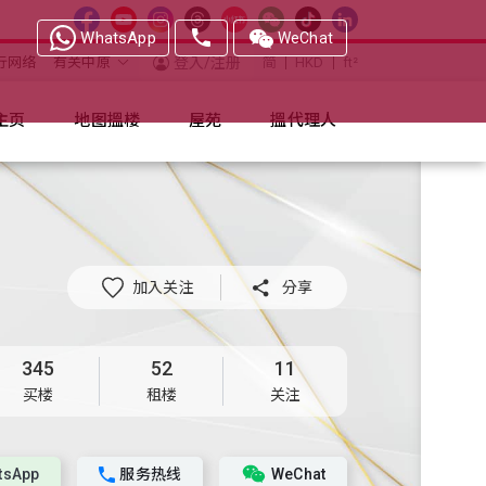
WhatsApp
WeChat
行网络
有关中原
登入/注册
简
HKD
ft²
主页
地图搵楼
屋苑
搵代理人
加入关注

分享
345
52
11
买楼
租楼
关注
tsApp
服务热线
WeChat