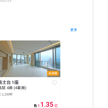
6-07-29
更多
AI讲房
高士台 1座
高层 4房 (4套房)
 2,235呎
1.35
亿
售
$