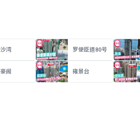
贝沙湾
罗便臣道80号
丽豪阁
雍景台