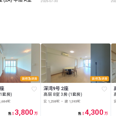
2026-07-30
202
装修及讲房
装修及讲房
2座
深湾9号 2座
(1套房)
高层 B室 3房 (1套房)
1,684呎
实 1,258呎
・ 建 1,593呎
实
3,800
4,300
万
万
售
$
售
$