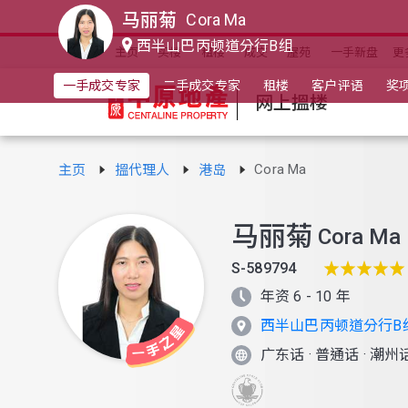
马丽菊
Cora Ma
西半山巴丙顿道分行B组
主页
买楼
租楼
成交
屋苑
一手新盘
更
一手成交专家
二手成交专家
租楼
客户评语
奖
网上搵楼
Cora Ma
主页
搵代理人
港岛
马丽菊
Cora Ma
S-589794
年资 6 - 10 年
西半山巴丙顿道分行B
广东话
·
普通话
·
潮州