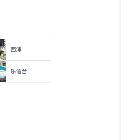
西浦
乐信台