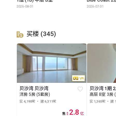
2026-08-01
2026-07-31
买楼 (345)
贝沙湾 贝沙湾
贝沙湾 1期 
洋房 5房 (5套房)
高层 B室 3房 
实 4,190呎
・ 建 6,311呎
实 1,365呎
・ 建 
2.8
亿
售
$