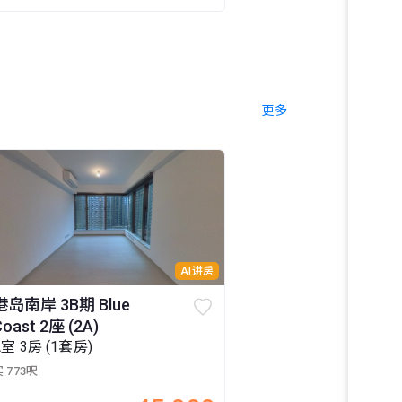
更多
AI讲房
港岛南岸 3B期 Blue
Coast 2座 (2A)
A室 3房 (1套房)
 773呎