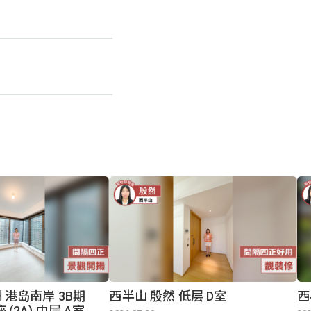
 港岛南岸 3B期
西半山 殷然 低层 D室
西
2座 (2A) 中层 A室