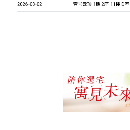
2026-03-02
壹号云顶 1期 2座 11楼 D室