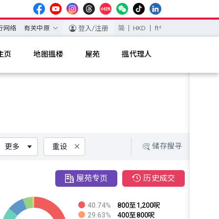
行网络
有关中原
登入/注册
简
HKD
ft²
主页
地图搵楼
屋苑
搵代理人
储存搜寻
更多
重设
屋苑专页
历史成交
40.74%
800至1,200呎
29.63%
400至800呎