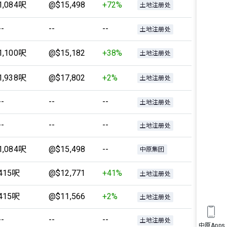
1,084呎
@$15,498
+72%
土地注册处
--
--
--
土地注册处
1,100呎
@$15,182
+38%
土地注册处
1,938呎
@$17,802
+2%
土地注册处
--
--
--
土地注册处
--
--
--
土地注册处
1,084呎
@$15,498
--
中原集团
415呎
@$12,771
+41%
土地注册处
415呎
@$11,566
+2%
土地注册处
--
--
--
土地注册处
中原Apps