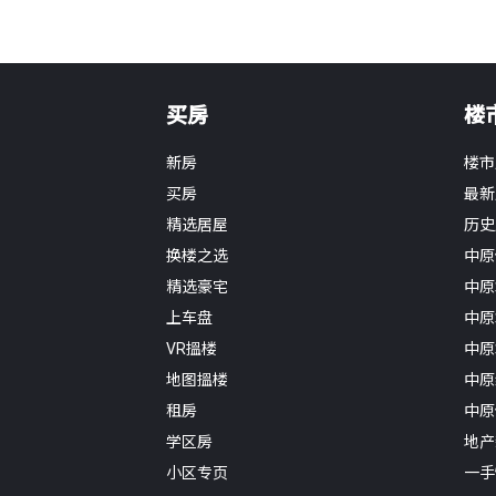
买房
楼
新房
楼市
买房
最新
精选居屋
历史
换楼之选
中原
精选豪宅
中原
上车盘
中原
VR搵楼
中原
地图搵楼
中原
租房
中原
学区房
地产
小区专页
一手