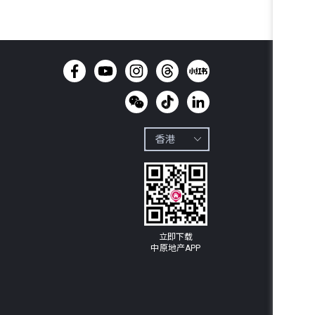
立即下载

中原地产APP