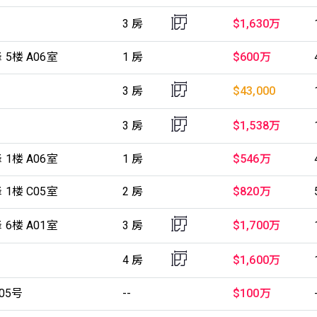
3 房
$1,630万
5楼 A06室
1 房
$600万
3 房
$43,000
3 房
$1,538万
1楼 A06室
1 房
$546万
1楼 C05室
2 房
$820万
6楼 A01室
3 房
$1,700万
4 房
$1,600万
05号
--
$100万