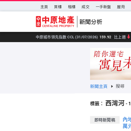
跳至主要內容
主頁
買樓
租樓
成交
一手新盤
屋苑
中原城市領先指數 CCL (31/07/2026)
159.92
比上週
搜尋
新聞主頁
西灣河
標籤：
-
1
內
即時新聞稿
萬元