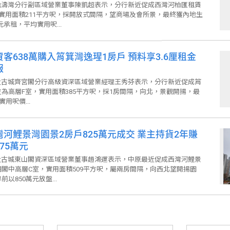
濤灣分行副區域營業董事陳凱超表示，分行新近促成西灣河柏匯租賃
實用面積211平方呎，採開放式間隔，望商場及會所景，最終獲內地生
元承租，平均實用呎...
資客638萬購入筲箕灣逸瑆1房戶 預料享3.6厘租金
報
古城齊宮閣分行高級資深區域營業經理王秀芬表示，分行新近促成筲
為高層F室，實用面積385平方呎，採1房間隔，向北，景觀開揚，最
用呎價...
灣河鯉景灣園景2房戶825萬元成交 業主持貨2年賺
75萬元
古城東山閣資深區域營業董事趙鴻運表示，中原最近促成西灣河鯉景
閣中高層C室，實用面積509平方呎，屬兩房間隔，向西北望開揚園
以850萬元放盤...