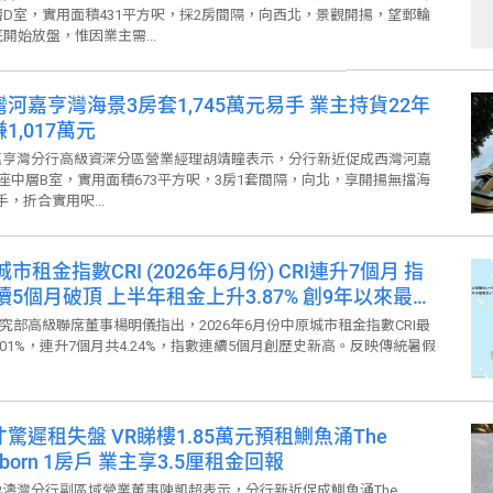
D室，實用面積431平方呎，採2房間隔，向西北，景觀開揚，望郵輪
開始放盤，惟因業主需...
灣河嘉亨灣海景3房套1,745萬元易手 業主持貨22年
1,017萬元
亨灣分行高級資深分區營業經理胡靖瞳表示，分行新近促成西灣河嘉
座中層B室，實用面積673平方呎，3房1套間隔，向北，享開揚無擋海
手，折合實用呎...
租金指數CRI (2026年6月份) CRI連升7個月 指
 上半年租金上升3.87% 創9年以來最大
度升幅
究部高級聯席董事楊明儀指出，2026年6月份中原城市租金指數CRI最
1.01%，連升7個月共4.24%，指數連續5個月創歷史新高。反映傳統暑假
才驚遲租失盤 VR睇樓1.85萬元預租鰂魚涌The
lborn 1房戶 業主享3.5厘租金回報
濤灣分行副區域營業董事陳凱超表示，分行新近促成鰂魚涌The