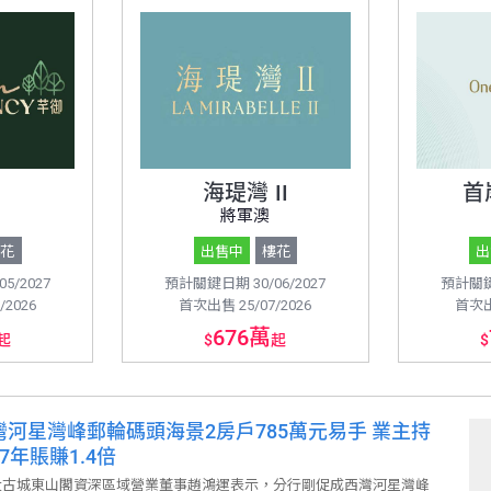
海瑅灣 II
首
將軍澳
樓花
出售中
樓花
出
5/2027
預計關鍵日期 30/06/2027
預計關鍵日
/2026
首次出售 25/07/2026
首次出售
676萬
起
$
起
$
灣河星灣峰郵輪碼頭海景2房戶785萬元易手 業主持
7年賬賺1.4倍
古城東山閣資深區域營業董事趙鴻運表示，分行剛促成西灣河星灣峰