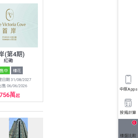
岸(第4期)
紅磡
售中
樓花
期 31/08/2027
 06/06/2026
中原Apps
756萬
起
按揭計算
0
樓盤比較