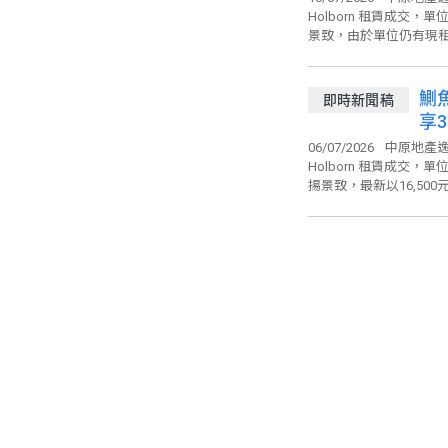
Holborn 租賃成交
景致，由於單位仍有現租客
鰂魚
即時新聞稿
享3
06/07/2026
中原地產逸
Holborn 租賃成交
揚景致，最新以16,500元租