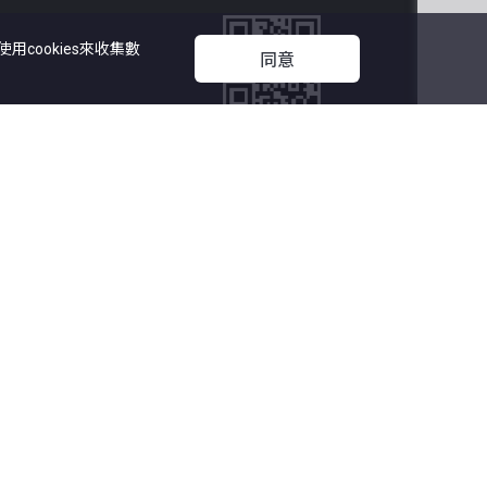
cookies來收集數
同意
立即下載

中原地產APP
27
中原集團管理有限公司
漏而引致任何不便或損失，中原網頁及中原地產概不負責。
代理有限公司 版權所有
題可查詢：
info@centamail.com