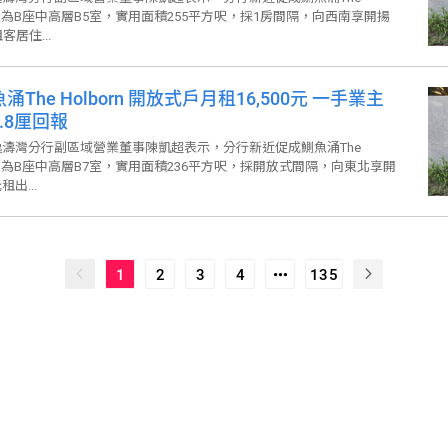
，單位為B座中高層B5室，實用面積255平方呎，採1房間隔，向西南享開揚
居住...
涌The Holborn 開放式戶月租16,500元 一手業主
.8厘回報
濤灣分行副區域營業董事陳凱超表示，分行新近促成鰂魚涌The
，單位為B座中高層B7室，實用面積236平方呎，採開放式間隔，向東北享開
出...
1
2
3
4
135