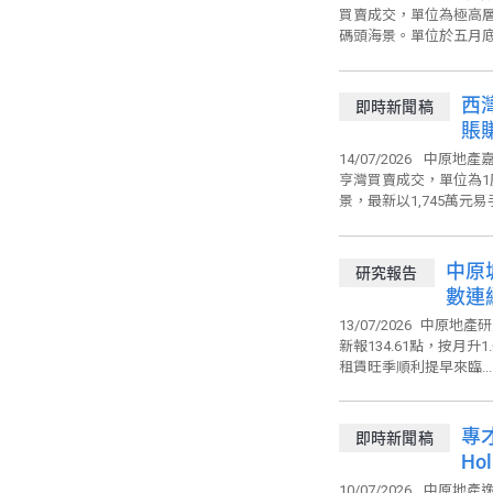
買賣成交，單位為極高層
碼頭海景。單位於五月底
西
即時新聞稿
賬賺
14/07/2026
中原地產嘉
亨灣買賣成交，單位為1
景，最新以1,745萬元易
中原城市
研究報告
數連續5個月破頂
半年
13/07/2026
中原地產研
新報134.61點，按月升
租賃旺季順利提早來臨...
專
即時新聞稿
Ho
10/07/2026
中原地產逸