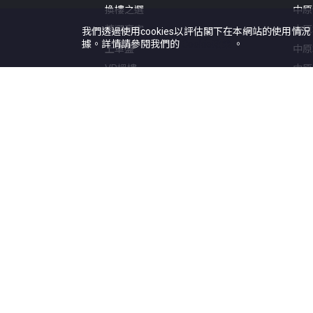
換樓之選
中原
精選豪宅
中原
我們透過使用cookies以評估閣下在本網站的使用情
據。詳情請參閱我們的
Cookie政策
。
上車盤
中原
VR搵樓
中原
地圖搵樓
中原
租樓
中原
校網專頁
地產
屋苑專頁
一手
居屋專頁
研究
公屋專頁