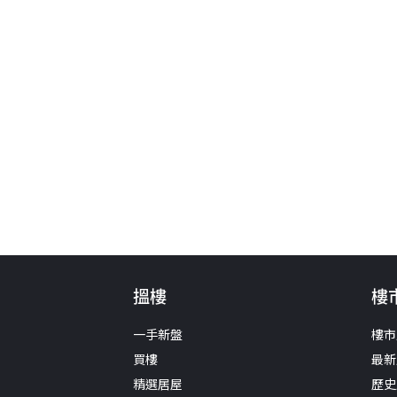
搵樓
樓
一手新盤
樓市
買樓
最新
精選居屋
歷史