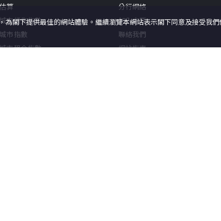
估算
分行網絡
城市領先指數
加入中原
況，為閣下提供最佳的網站體驗。繼續瀏覽本網站表示閣下同意及接受我們使用
城市指數
聯絡我們
城市租金指數
網站指南
經理人指數 (住宅)
估價指數(主要銀行)
新聞
快訊
報告
中原地產代理有限公司
牌照號碼 C-0002
本網頁所提供資料僅作參考用途。若因錯
使用條款
私隱政策聲明
©
2026
中原地產
本網站採用無障礙網頁設計，如有任何問