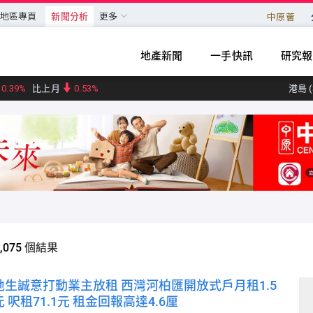
地區專頁
新聞分析
更多
中原薈
地產新聞
一手快訊
研究報
港島 (
0.39%
比上月
0.53%
九龍 (
新界東 (3
新界西 (3
大型單位領先指數 (31
中小型單位領先指數 (31
中原城市大型屋苑領先指數 (31
中原城市領先指數 CCL (31
,075
個結果
地生誠意打動業主放租 西灣河柏匯開放式戶月租1.5
 呎租71.1元 租金回報高達4.6厘