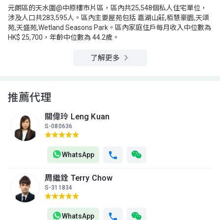
712呎
710呎
554呎
(29/F)
元朗區的天水圍@中原樓市片區，區內共25,548個私人住宅單位，
$167.1萬
$163.7萬
$178.3萬
涉及人口共283,595人。區內主要屋苑包括 嘉湖山莊,栢慧豪園,天頌
2003年
2003年
2009年
苑,天盛苑,Wetland Seasons Park。區內家庭住戶每月收入中位數為
HK$ 25,700，年齡中位數為 44.2歲。
A室
B室
C室
28樓
712呎
710呎
554呎
(28/F)
了解更多
$796.8萬
$215萬
$177萬
2018年
2005年
2008年
A室
B室
C室
推薦代理
27樓
712呎
710呎
554呎
(27/F)
$166.1萬
$189.8萬
$128.5萬
關偉玲 Leng Kuan
2003年
2004年
2003年
S-080636
A室
B室
C室
26樓
712呎
710呎
554呎
WhatsApp
(26/F)
$490萬
$156.8萬
$131.2萬
2013年
2003年
2003年
周繼銓 Terry Chow
S-311834
A室
B室
C室
25樓
707呎
707呎
553呎
(25/F)
$223萬
$168萬
$495萬
WhatsApp