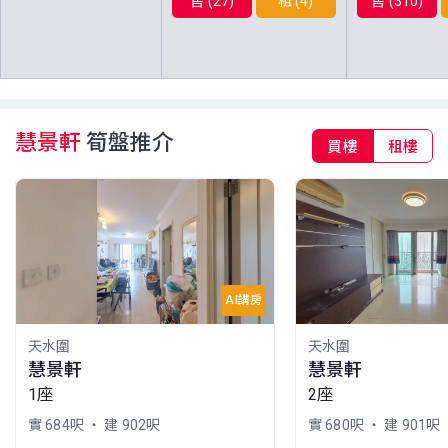
售 (27)
租 (4)
售 (310)
2003年
2021年
2003年
A室
B室
C室
38樓
714呎
712呎
555呎
(38/F)
$282.5萬
$790萬
$129.3萬
2008年
2023年
2003年
慧景軒
筍盤推介
買樓
租樓
A室
B室
C室
37樓
712呎
710呎
554呎
(37/F)
$667萬
$645萬
$490萬
2026年
2025年
2025年
A室
B室
C室
36樓
712呎
710呎
554呎
(36/F)
$840萬
$321萬
$580萬
AI講房
2019年
2011年
2020年
天水圍
天水圍
A室
B室
C室
慧景軒
慧景軒
35樓
712呎
710呎
554呎
1座
2座
(35/F)
$226.8萬
$195萬
$183.5萬
2007年
2004年
2009年
實 684呎
・ 建 902呎
實 680呎
・ 建 901呎