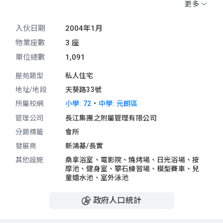
小學校網為72。中學校網為元朗區。
更多
入伙日期
2004年1月
物業座數
3 座
單位總數
1,091
屋苑類型
私人住宅
地址/地段
天葵路33號
・
所屬校網
小學: 72
中學: 元朗區
管理公司
長江集團之附屬管理有限公司
分類標籤
會所
發展商
新鴻基/長實
其他設施
桑拿浴室、
電影院、
燒烤場、
日光浴場、
按
摩池、
健身室、
攀石練習場、
模型賽車、
兒
童嬉水池、
室外泳池
政府人口統計