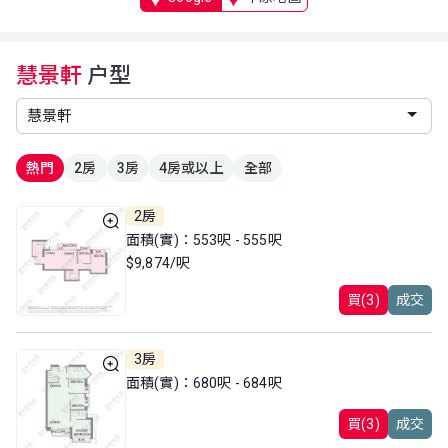
慧景軒
户型
熱門
2房
3房
4房或以上
全部
2房
面積(實)：553呎 - 555呎
$9,874/呎
買(3)
成交
3房
面積(實)：680呎 - 684呎
買(3)
成交