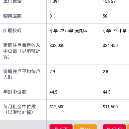
單位數量
1,091
15,857
714呎
712呎
555呎
(43/F)
$176.7萬
$165.9萬
$548萬
2003年
2003年
2026年
物業座數
3
58
A室
B室
C室
42樓
所屬校網
小學: 72 中學: 元朗區
小學: 72 中學
714呎
712呎
555呎
(42/F)
$260萬
$852.8萬
$579.5萬
2005年
2019年
2020年
家庭住戶每月收入
$32,030
$34,450
中位數（以港幣計
A室
B室
C室
算）
41樓
714呎
712呎
555呎
(41/F)
$699萬
$166.5萬
$131.8萬
家庭住戶平均每戶
2.9
2.8
2023年
2003年
2003年
人數
A室
B室
C室
40樓
714呎
712呎
555呎
年齡中位數
44.5
44.5
(40/F)
$268.8萬
$220萬
$278萬
2006年
2004年
2012年
每月租金中位數
$12,500
$11,500
（以港幣計算）
A室
B室
C室
39樓
714呎
712呎
555呎
(39/F)
$164.4萬
$820萬
$131.4萬