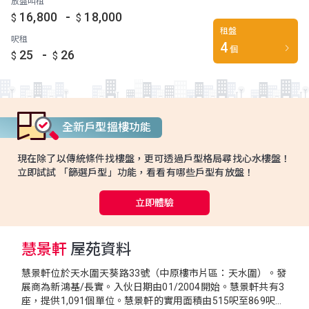
放盤叫租
-
16,800
18,000
$
$
租盤
呎租
4
個
-
25
26
$
$
全新戶型搵樓功能
現在除了以傳統條件找樓盤，更可透過戶型格局尋找心水樓盤！
立即試試 「篩選戶型」功能，看看有哪些戶型有放盤！
立即體驗
慧景軒
屋苑資料
慧景軒位於天水圍天葵路33號（中原樓市片區：天水圍）。發
展商為新鴻基/長實。入伙日期由01/2004開始。慧景軒共有3
座，提供1,091個單位。慧景軒的實用面積由515呎至869呎。