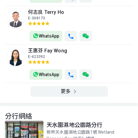
2005年
2003年
2025年
何志良 Terry Ho
A室
B室
C室
E-308173
23樓
707呎
707呎
553呎
(23/F)
$211萬
$470萬
$360萬
2004年
2013年
2014年
WhatsApp
A室
B室
C室
王惠芬 Fay Wong
22樓
707呎
707呎
553呎
(22/F)
E-423392
$550萬
$818萬
$643萬
2016年
2021年
2022年
WhatsApp
A室
B室
C室
21樓
707呎
707呎
553呎
(21/F)
$164.1萬
$685萬
$546萬
更多
2003年
2024年
2026年
A室
B室
C室
20樓
分行網絡
707呎
707呎
553呎
(20/F)
$174.2萬
$595萬
$625萬
天水圍濕地公園路分行
2003年
2018年
2020年
新界天水圍濕地公園路1號 Wetland