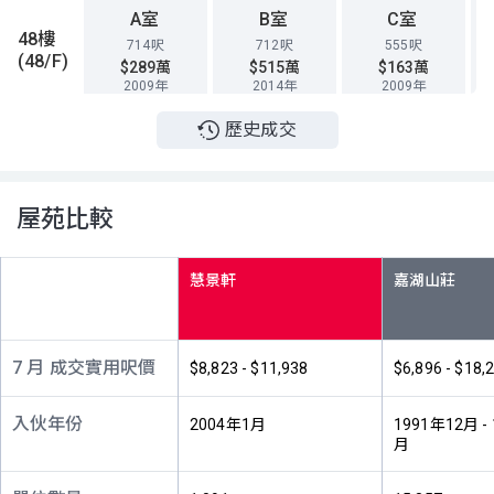
A室
B室
C室
48樓
714呎
712呎
555呎
(48/F)
$289萬
$515萬
$163萬
2009年
2014年
2009年
歷史成交
A室
B室
C室
47樓
714呎
712呎
555呎
(47/F)
$270萬
$800萬
$136.9萬
2008年
2022年
2003年
屋苑比較
A室
B室
C室
46樓
714呎
712呎
555呎
慧景軒
(46/F)
$860萬
$575萬
$263萬
2023年
2017年
2012年
A室
B室
C室
7 月 成交實用呎價
$8,823 - $11,938
$6,896 - $18,
45樓
714呎
712呎
555呎
(45/F)
$229.8萬
$166.1萬
$190萬
入伙年份
2004年1月
1991年12月 -
2006年
2003年
2005年
月
A室
B室
C室
43樓