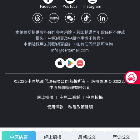
A室
B室
C室
3樓
Facebook
YouTube
Instagram
691呎
691呎
518呎
(3/F)
$350萬
$147.3萬
$120.8萬
2014年
2003年
2003年
本網頁所提供資料僅作參考用途。若因錯漏而引致任何不便或
A室
B室
C室
2樓
損失，中原網頁及中原地產概不負責。
691呎
691呎
518呎
本網站採用無障礙網頁設計，如有任何問題可查詢：
(2/F)
$276萬
$139.2萬
$230萬
info@centamail.com
2010年
2003年
2011年
A室
B室
C室
1樓
691呎
691呎
518呎
(1/F)
$156.8萬
$130.1萬
$553萬
©
2026
中原地產代理有限公司 版權所有・
牌照號碼 C-000227
2004年
2003年
2021年
中原集團管理有限公司
網上搵樓
|
中原工商舖
|
中原按揭
使用條款
私隱政策聲明
中原估算
網上搵樓
最新成交
歷史成交