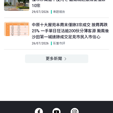
10宗
A室
B室
C室
29/07/2026
專題報告
8樓
707呎
707呎
553呎
(8/F)
$166.2萬
$158萬
$126.8萬
中原十大屋苑本周末僅錄3宗成交 按周再跌
2003年
2003年
2003年
25% 一手單日狂沽逾200伙分薄客源 颱風後
A室
B室
C室
沙田第一城速錄成交足見市民入市信心
7樓
707呎
707呎
553呎
26/07/2026
區董市評
(7/F)
$215萬
$478萬
$600萬
2007年
2016年
2019年
更多新聞
A室
B室
C室
6樓
707呎
707呎
553呎
(6/F)
$186.8萬
$482萬
$580萬
2005年
2016年
2020年
A室
B室
C室
5樓
707呎
707呎
553呎
(5/F)
$158.6萬
$155.3萬
$450萬
2003年
2003年
2023年