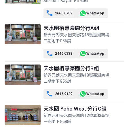
Seasons Bay 地下6 號舖
A室
B室
C室
19樓
707呎
707呎
553呎

(19/F)
2660 0789
WhatsApp
$265萬
$618萬
$146萬
2009年
2017年
2006年
天水圍栢慧豪園分行A組
A室
B室
C室
新界元朗天水圍天恩路18號嘉湖商場
18樓
707呎
707呎
553呎
二期地下G56舖
(18/F)
$721萬
$154.4萬
$125.8萬
2018年
2003年
2003年

2446 0338
WhatsApp
A室
B室
C室
17樓
天水圍栢慧豪園分行B組
707呎
707呎
553呎
(17/F)
$850萬
$358萬
$124.9萬
新界元朗天水圍天恩路18號嘉湖商場
2021年
2011年
2003年
二期地下G56舖
A室
B室
C室

2616 9129
WhatsApp
16樓
707呎
707呎
553呎
(16/F)
$630萬
$480萬
$610萬
天水圍 Yoho West 分行C組
2025年
2014年
2020年
新界元朗天水圍天恩路12號嘉湖商場
A室
B室
C室
一期地下G68舖
15樓
707呎
707呎
553呎