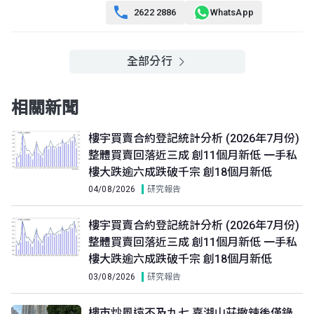
(15/F)
$165.1萬
$420萬
$251.38萬

2622 2886
WhatsApp
2003年
2013年
2011年
A室
B室
C室
全部分行
12樓
707呎
707呎
553呎
(12/F)
$195萬
$720萬
$150.8萬
2004年
2021年
2009年
相關新聞
A室
B室
C室
11樓
樓宇買賣合約登記統計分析 (2026年7月份)
707呎
707呎
553呎
(11/F)
整體買賣回落近三成 創11個月新低 一手私
$516萬
$155萬
$123.4萬
2016年
2003年
2003年
樓大跌逾六成跌破千宗 創18個月新低
04/08/2026
研究報告
A室
B室
C室
10樓
707呎
707呎
553呎
(10/F)
樓宇買賣合約登記統計分析 (2026年7月份)
$700萬
$191萬
$590萬
2018年
2007年
2020年
整體買賣回落近三成 創11個月新低 一手私
樓大跌逾六成跌破千宗 創18個月新低
A室
B室
C室
03/08/2026
研究報告
9樓
707呎
707呎
553呎
(9/F)
$650萬
$230萬
$145萬
樓市炒風遠不及九七 嘉湖山莊撤辣後僅錄
2023年
2009年
2007年