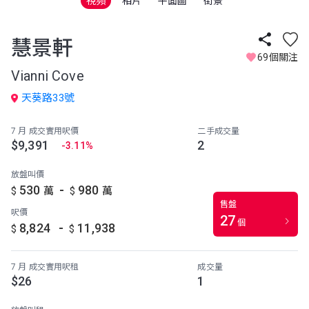
視頻
相片
平面圖
街景
慧景軒
69個關注
Vianni Cove
天葵路33號
7 月 成交實用呎價
二手成交量
$9,391
2
-3.11%
放盤叫價
-
530
980
$
萬
$
萬
售盤
呎價
27
個
-
8,824
11,938
$
$
7 月 成交實用呎租
成交量
$26
1