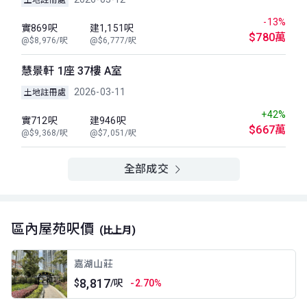
-13%
實869呎
建1,151呎
$780萬
@$8,976/呎
@$6,777/呎
慧景軒 1座 37樓 A室
2026-03-11
土地註冊處
+42%
實712呎
建946呎
$667萬
@$9,368/呎
@$7,051/呎
全部成交
區內屋苑呎價
(比上月)
嘉湖山莊
8,817
$
/呎
-2.70%